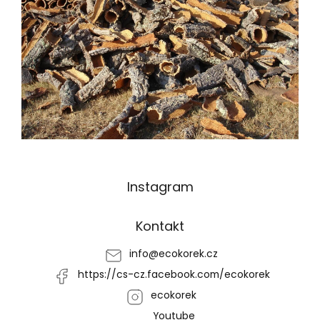
Z
Instagram
á
p
a
Kontakt
t
í
info
@
ecokorek.cz
https://cs-cz.facebook.com/ecokorek
ecokorek
Youtube