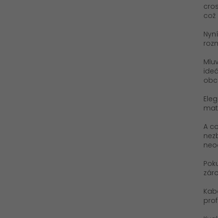
cros
což 
Nyní
rozm
Mlu
ideá
obc
Eleg
mate
A co
nezb
neo
Poku
záro
Kabe
pro