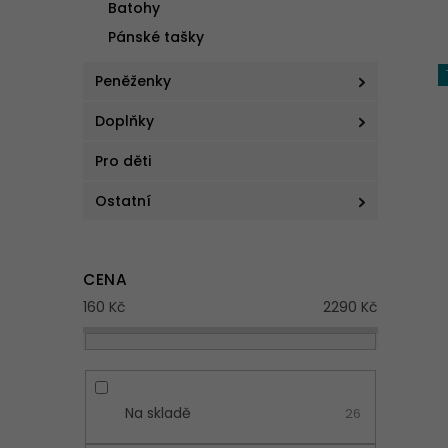
a
Batohy
n
Pánské tašky
V
e
ý
l
Peněženky
p
i
Doplňky
s
p
Pro děti
r
Ostatní
o
d
u
k
CENA
t
160
Kč
2290
Kč
ů
Na skladě
26