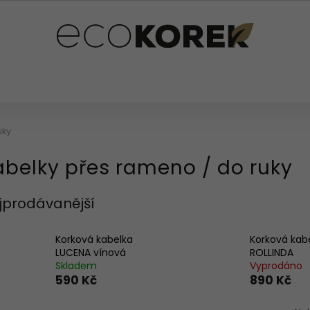
PLŇKY
PRO DĚTI
OSTATNÍ
HODNOCENÍ OB
uky
abelky přes rameno / do ruky
jprodávanější
Korková kabelka
Korková kab
LUCENA vínová
ROLLINDA
Skladem
Vyprodáno
590 Kč
890 Kč
Ř