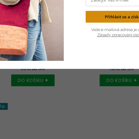
Přihlásit se a zís
Vaše e-mailová adresa je 
Zásady zpracování os
SKLADEM
SKLADEM
Kabelka ALDELLINA
Korková kabelka TR
990 Kč
890 Kč
818 Kč bez DPH
736 Kč bez DPH
DO KOŠÍKU
DO KOŠÍKU
Tip