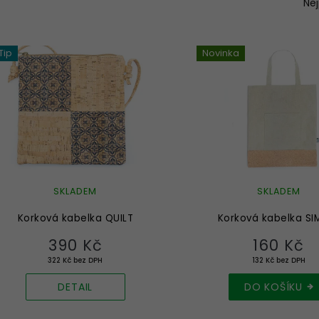
a
Ne
z
e
n
Tip
Novinka
í
p
r
o
d
u
k
t
ů
SKLADEM
SKLADEM
Korková kabelka QUILT
Korková kabelka SI
390 Kč
160 Kč
322 Kč bez DPH
132 Kč bez DPH
DETAIL
DO KOŠÍKU