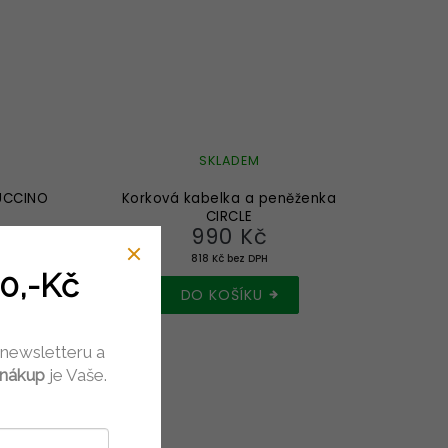
SKLADEM
UCCINO
Korková kabelka a peněženka
CIRCLE
990 Kč
818 Kč bez DPH
0,-Kč
DO KOŠÍKU
 newsletteru a
 nákup
je Vaše.