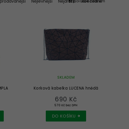
jprodávanější
Nejlevnější
Nejdražší
Abecedně
31
položek celkem
SKLADEM
MPLA
Korková kabelka LUCENA hnědá
690 Kč
570 Kč bez DPH
DO KOŠÍKU