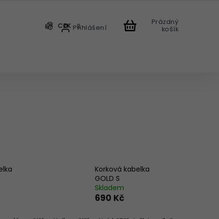
Prázdný
CZK
Přihlášení
košík
CHODU
elka
Korková kabelka
GOLD S
Skladem
690 Kč