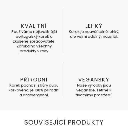
KVALITNÍ
LEHKÝ
Používáme nejkvalitnější
Korek je neuvěřitelně lehký,
portugalský korek a
ale velmi odolný materiál.
zkušené zpracovatele.
Záruka na všechny
produkty 2 roky
PŘÍRODNÍ
VEGANSKÝ
Korek pochází z kůry dubu
Naše výrobky jsou
korkového, je 100% přírodní
veganské, šetrné k
a antialergenní.
životnímu prostředí.
SOUVISEJÍCÍ PRODUKTY