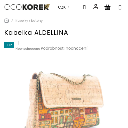
CZK
Přejít
Kabelky / batohy
na
obsah
Kabelka ALDELLINA
TIP
Průměrné
Podrobnosti hodnocení
Neohodnoceno
hodnocení
produktu
je
0,0
z
5
hvězdiček.