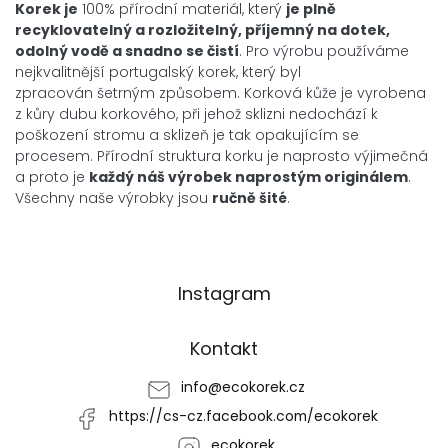
Korek je
100% přírodní materiál, který
je plně
recyklovatelný a
rozložitelný, příjemný na dotek,
odolný vodě a snadno se čistí
. Pro výrobu používáme
nejkvalitnější portugalský korek, který byl
zpracován šetrným způsobem. Korková kůže je vyrobena
z kůry dubu korkového, při jehož sklizni nedochází k
poškození stromu a sklizeň je tak opakujícím se
procesem. Přírodní struktura korku je naprosto výjimečná
a proto je
každý náš výrobek
naprostým
originálem
.
Všechny naše výrobky jsou
ručně šité
.
Z
Instagram
á
p
a
Kontakt
t
í
info
@
ecokorek.cz
https://cs-cz.facebook.com/ecokorek
ecokorek