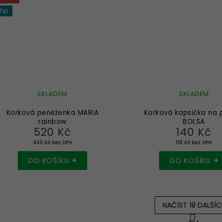
Tip
SKLADEM
SKLADEM
Korková peněženka MARIA
Korková kapsička na 
rainbow
BOLSA
520 Kč
140 Kč
430 Kč bez DPH
116 Kč bez DPH
DO KOŠÍKU
DO KOŠÍKU
NAČÍST 18 DALŠÍC
S