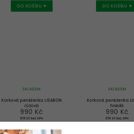
DO KOŠÍKU
DO KOŠÍKU
SKLADEM
SKLADEM
Korková peněženka LISABON
Korková peněženka L
růžová
hnědá
990 Kč
990 Kč
818 Kč bez DPH
818 Kč bez DPH
DO KOŠÍKU
DO KOŠÍKU