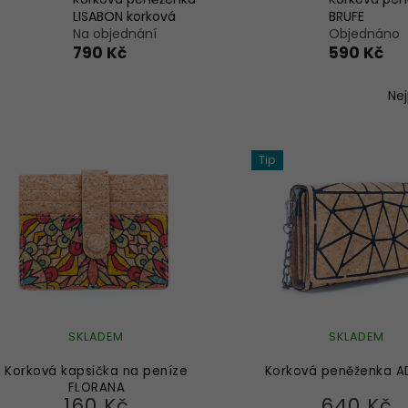
LISABON korková
BRUFE
Na objednání
Objednáno
790 Kč
590 Kč
Ř
a
Ne
z
e
n
Tip
í
p
r
o
d
u
k
t
ů
SKLADEM
SKLADEM
Korková kapsička na peníze
Korková peněženka 
FLORANA
160 Kč
640 Kč