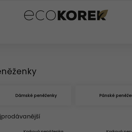
PLŇKY
PRO DĚTI
OSTATNÍ
HODNOCENÍ OB
eněženky
Dámské peněženky
Pánské peněže
jprodávanější
Korková peněženka
Korková pe