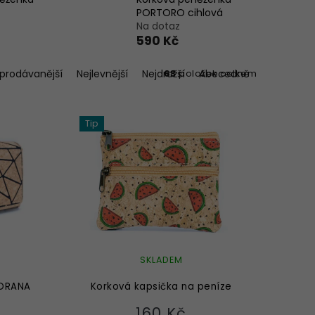
PORTORO cihlová
Na dotaz
590 Kč
jprodávanější
Nejlevnější
Nejdražší
Abecedně
63
položek celkem
Tip
SKLADEM
ADRANA
Korková kapsička na peníze
160 Kč