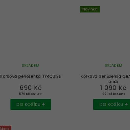
Novinka
SKLADEM
SKLADEM
Korková peněženka TYRQUISE
Korková peněženka GR
brick
690 Kč
1 090 Kč
570 Kč bez DPH
901 Kč bez DPH
DO KOŠÍKU
DO KOŠÍKU
Akce