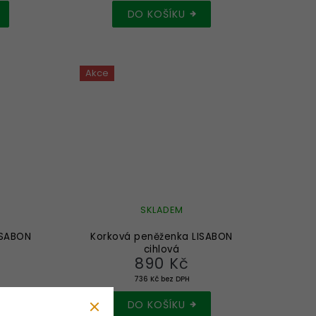
DO KOŠÍKU
Akce
SKLADEM
ISABON
Korková peněženka LISABON
cihlová
890 Kč
736 Kč bez DPH
DO KOŠÍKU