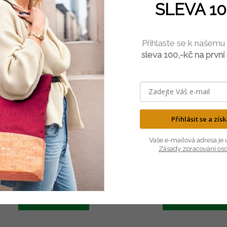
SLEVA 10
Přihlaste se k našemu
sleva 100,-kč na první
Přihlásit se a zís
SKLADEM
SKLADEM
Vaše e-mailová adresa je 
Zásady zpracování os
orková peněženka ADRA hnědá
Korková peněženka M
890 Kč
870 Kč
736 Kč bez DPH
719 Kč bez DPH
DO KOŠÍKU
DO KOŠÍKU