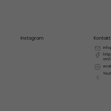
Z
á
p
Instagram
Kontakt
a
t
info
í
http
om/
ecok
You