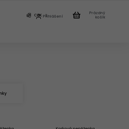
Prázdný
CZK
Přihlášení
košík
CHODU
nky
něženka
Korková peněženka