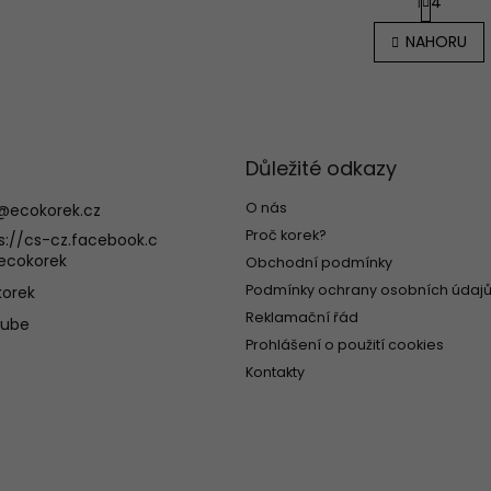
1
4
t
O
r
v
NAHORU
á
l
n
á
k
d
o
a
v
c
á
í
n
Důležité odkazy
p
í
r
O nás
@
ecokorek.cz
v
Proč korek?
k
s://cs-cz.facebook.c
y
ecokorek
Obchodní podmínky
v
Podmínky ochrany osobních údajů
orek
ý
Reklamační řád
p
tube
i
Prohlášení o použití cookies
s
Kontakty
u