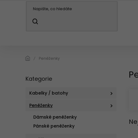
Přejít
na
obsah
HLEDAT
KABELKY / BATOHY
PENĚŽENKY
DO
Peněženky
P
P
Kategorie
Přeskočit
o
kategorie
s
t
Kabelky / batohy
r
Peněženky
a
n
Dámské peněženky
n
Ne
Pánské peněženky
í
p