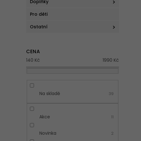
Doplňky
a
n
Pro děti
e
l
Ostatní
V
CENA
ý
140
Kč
1990
Kč
p
i
s
p
r
Na skladě
39
o
d
u
k
Akce
11
t
ů
Novinka
2