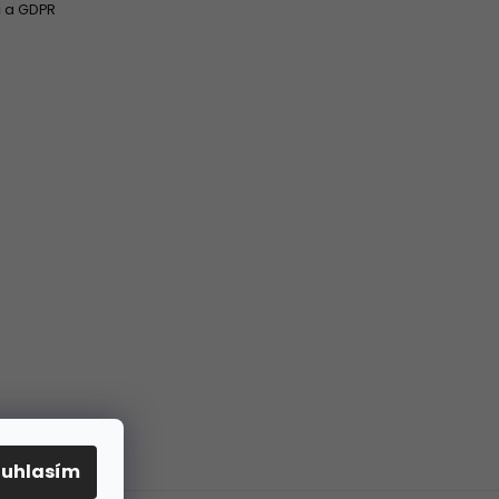
 a GDPR
ouhlasím