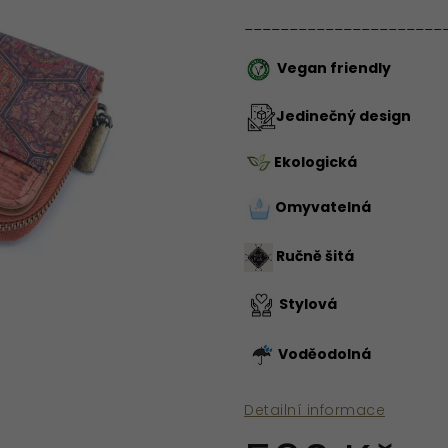
______________________
Vegan friendly
Jedinečný design
Ekologická
Omyvatelná
Ručně šitá
Stylová
Voděodolná
Detailní informace