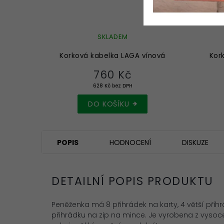
SKLADEM
Korková kabelka LAGA vínová
Kor
760 Kč
628 Kč bez DPH
DO KOŠÍKU
POPIS
HODNOCENÍ
DISKUZE
DETAILNÍ POPIS PRODUKTU
Peněženka má 8 přihrádek na karty, 4 větší přihr
přihrádku na zip na mince.
Je vyrobena z vysoce 