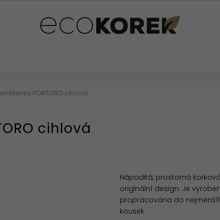
PLŇKY
PRO DĚTI
OSTATNÍ
HODNOCENÍ OB
peněženka PORTORO cihlová
TORO cihlová
Nápaditá, prostorná korkov
originální design. J
e vyroben
propracována do nejmenšího
kousek.