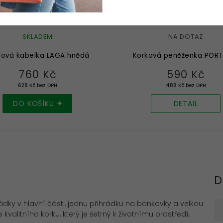
SKLADEM
NA DOTAZ
ková kabelka LAGA hnědá
Korková peněženka POR
760 Kč
590 Kč
628 Kč bez DPH
488 Kč bez DPH
DO KOŠÍKU
DETAIL
D
ádky v hlavní části, jednu přihrádku na bankovky a velkou
kvalitního korku, který je šetrný k životnímu prostředí,