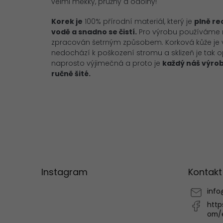
velmi měkký, pružný a odolný!
Korek je
100% přírodní materiál, který je
plně re
vodě a snadno se čistí.
Pro výrobu používáme nej
zpracován šetrným způsobem. Korková kůže je vy
nedochází k poškození stromu a sklizeň je tak o
naprosto výjimečná a proto je
každý náš výro
ručně šité.
Z
á
p
Instagram
Kontakt
a
t
info
í
http
om/