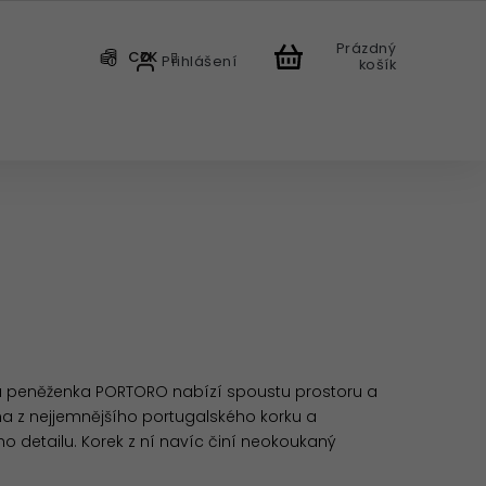
Prázdný
CZK
Přihlášení
košík
CHODU
á peněženka PORTORO nabízí spoustu prostoru a
a z nejjemnějšího portugalského korku a
 detailu. Korek z ní navíc činí neokoukaný