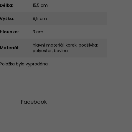
Délka
:
15,5 cm
Výška
:
9,5 cm
Hloubka
:
3 cm
hlavní materiál: korek, podšívka:
Materiál
:
polyester, bavlna
Položka byla vyprodána…
Facebook