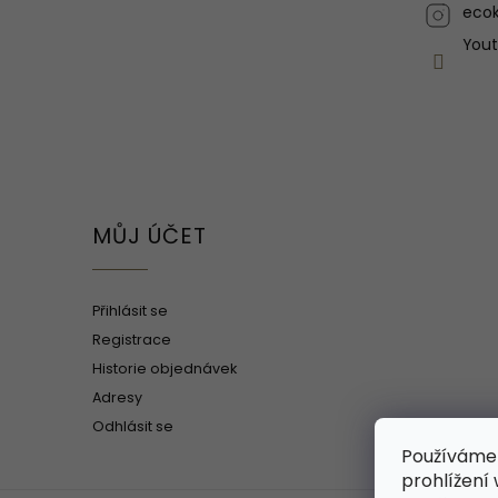
ecok
You
MŮJ ÚČET
Přihlásit se
Registrace
Historie objednávek
Adresy
Odhlásit se
Používáme
prohlížení