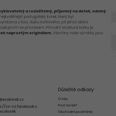
cyklovatelný a rozložitelný, příjemný na dotek, odolný
kvalitnější portugalský korek, který byl
robena z kůry dubu korkového, při jehož sklizni
pakujícím se procesem. Přírodní struktura korku je
bek naprostým originálem.
Všechny naše výrobky jsou
Důležité odkazy
O nás
@
ecokorek.cz
Proč korek?
s://cs-cz.facebook.c
ecokorek
Obchodní podmínky