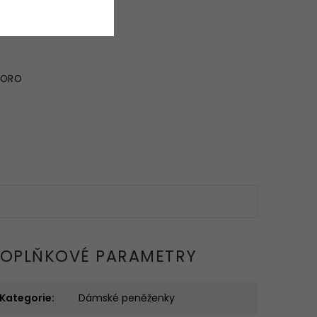
TORO
OPLŇKOVÉ PARAMETRY
Kategorie
:
Dámské peněženky