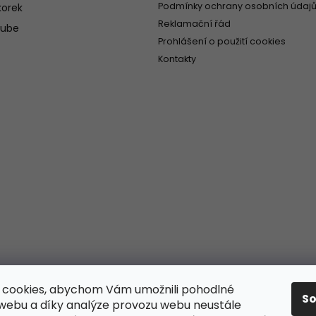
Podmínky ochrany osobních údajů
orek
Reklamační řád
tube
Prohlášení o použití cookies
Kontakty
 cookies, abychom Vám umožnili pohodlné
S
 webu a díky analýze provozu webu neustále