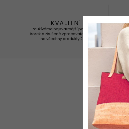
KVALITNÍ
Používáme nejkvalitnější portugalský
Korek 
korek a zkušené zpracovatele. Záruka
na všechny produkty 2 roky