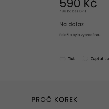
590 Kč
488 Kč bez DPH
Měrná
cena:
Na dotaz
Položka byla vyprodána…
Tisk
Zeptat se