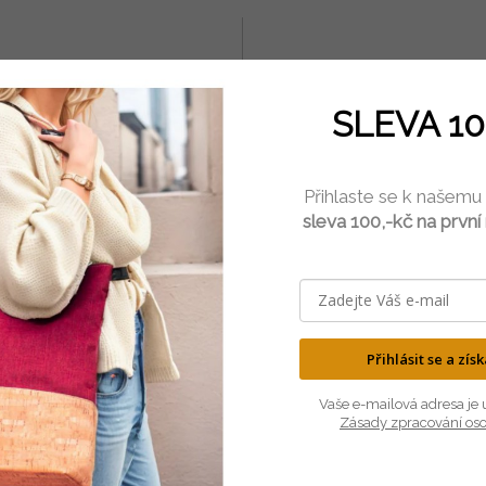
LEHKÝ
PŘÍRODNÍ
je neuvěřitelně lehký, ale velmi
Korek pochází z kůry dubu kork
SLEVA 10
odolný materiál.
100% přírodní a antialergen
Přihlaste se k našemu
sleva 100,-kč na první
SOUVISEJÍCÍ PRODUKTY
Přihlásit se a zís
Vaše e-mailová adresa je 
Zásady zpracování os