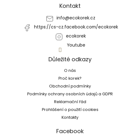
a
Kontakt
t
í
info
@
ecokorek.cz
https://cs-cz.facebook.com/ecokorek
ecokorek
Youtube
Důležité odkazy
O nás
Proč korek?
Obchodní podmínky
Podmínky ochrany osobních údajů a GDPR
Reklamační řád
Prohlášení o použití cookies
Kontakty
Facebook