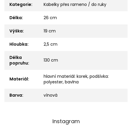
Kategorie
:
Kabelky přes rameno / do ruky
Délka
:
26 cm
Výška
:
19 cm
Hloubka
:
2,5 cm
Délka
130 cm
popruhu
:
hlavní materiál: korek, podšívka:
Materiál
:
polyester, bavlna
Barva
:
vínová
Z
Instagram
á
p