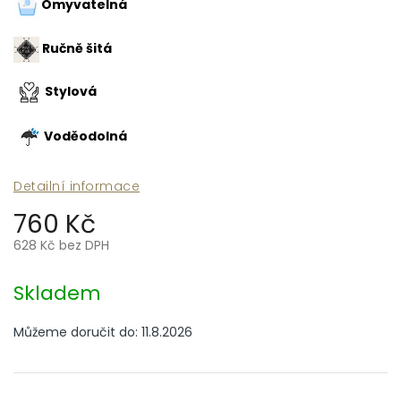
Omyvatelná
Ručně šitá
Stylová
Voděodolná
Detailní informace
760 Kč
628 Kč bez DPH
Měrná
cena:
Skladem
Můžeme doručit do:
11.8.2026