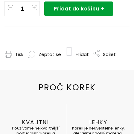
Přidat do košíku
Tisk
Zeptat se
Hlídat
Sdílet
KVALITNÍ
LEHKÝ
Používáme nejkvalitnější
Korek je neuvěřitelně lehký,
portugalský korek a
ale velmi odolný materiál.