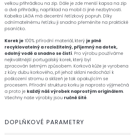
velkou přihrádkou na zip. Dále je zde menší kapsa na zip
a dvě přihrádky, například na mobil či jiné nezbytnosti.
Kabelka LAGA má decentní řetízkový popruh. Díky
odnímatelnému řetízku ji snadno přeměníte na praktické
psaníčko.
Korek je
100% přírodní materiál, který
je plně
recyklovatelný a
rozložitelný, příjemný na dotek,
odolný vodě a snadno se čistí
. Pro výrobu používáme
nejkvalitnější portugalský korek, který byl
zpracován šetrným způsobem. Korková kůže je vyrobena
z kůry dubu korkového, při jehož sklizni nedochází k
poškození stromu a sklizeň je tak opakujícím se
procesem. Přírodní struktura korku je naprosto výjimečná
a proto je
každý náš výrobek
naprostým
originálem
.
Všechny naše výrobky jsou
ručně šité
.
DOPLŇKOVÉ PARAMETRY