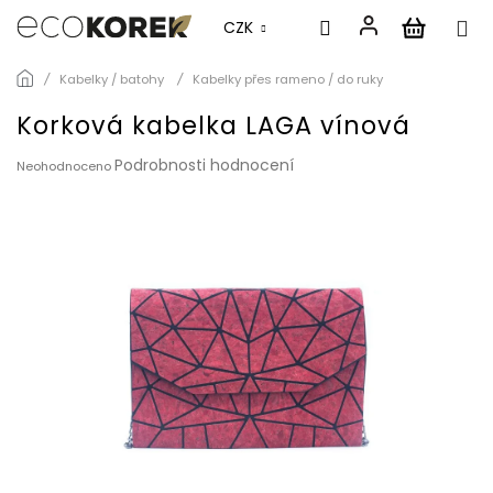
CZK
Přejít
Kabelky / batohy
Kabelky přes rameno / do ruky
na
obsah
Korková kabelka LAGA vínová
Průměrné
Podrobnosti hodnocení
Neohodnoceno
hodnocení
produktu
je
0,0
z
5
hvězdiček.