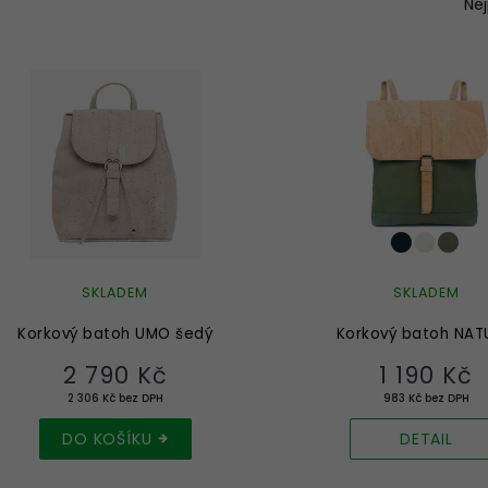
a
Ne
z
e
n
í
p
r
o
d
u
k
t
ů
SKLADEM
SKLADEM
Korkový batoh UMO šedý
Korkový batoh NA
2 790 Kč
1 190 Kč
2 306 Kč bez DPH
983 Kč bez DPH
DO KOŠÍKU
DETAIL