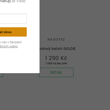
 nákup
je Vaše.
kat slevu
NA DOTAZ
u nás v bezpečí.
obních údajů
ALENA
Korkový batoh GOLDIE
1 290 Kč
1 066 Kč bez DPH
DETAIL