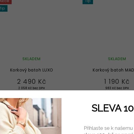
Akce
Tip
Tip
SKLADEM
SKLADEM
Korkový batoh LUXO
Korkový batoh MA
2 490 Kč
1 190 Kč
2 058 Kč bez DPH
983 Kč bez DPH
DO KOŠÍKU
DO KOŠÍKU
SLEVA 10
Akce
Přihlaste se k našemu
Tip