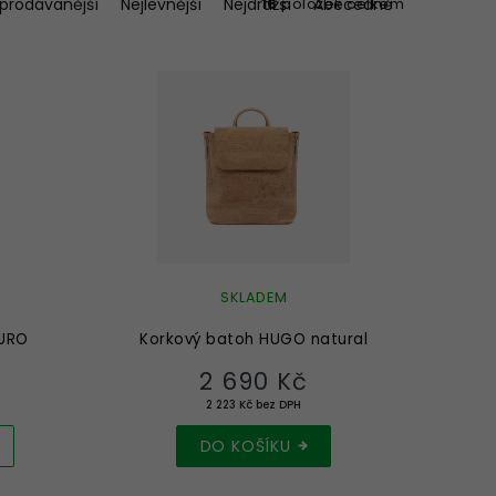
jprodávanější
Nejlevnější
Nejdražší
Abecedně
16
položek celkem
SKLADEM
TURO
Korkový batoh HUGO natural
2 690 Kč
2 223 Kč bez DPH
DO KOŠÍKU