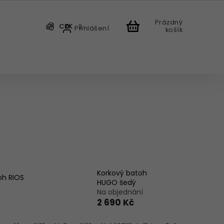
Prázdný
CZK
Přihlášení
košík
CHODU
Korkový batoh
oh RIOS
HUGO šedý
Na objednání
2 690 Kč