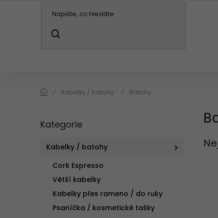
Přejít
na
obsah
HLEDAT
KABELKY / BATOHY
PENĚŽENKY
DO
Kabelky / batohy
Batohy
B
P
Kategorie
Přeskočit
o
kategorie
s
Ne
t
Kabelky / batohy
r
Cork Espresso
a
n
Větší kabelky
n
Kabelky přes rameno / do ruky
í
Psaníčka / kosmetické tašky
p