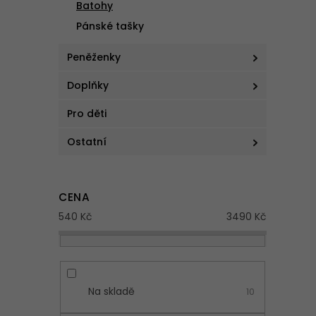
a
Batohy
n
Pánské tašky
V
e
ý
l
Peněženky
p
i
Doplňky
s
p
Pro děti
r
Ostatní
o
d
u
k
CENA
t
540
Kč
3490
Kč
ů
Na skladě
10