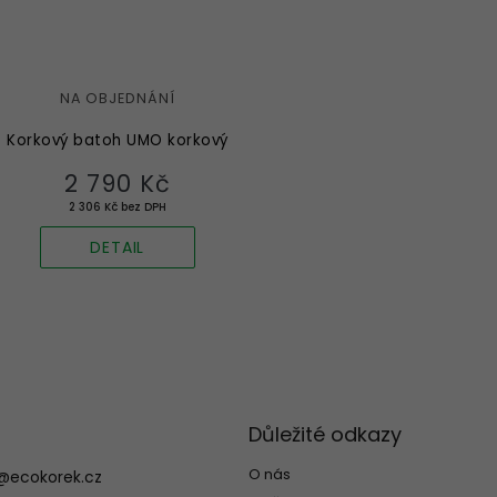
NA OBJEDNÁNÍ
Korkový batoh UMO korkový
2 790 Kč
2 306 Kč bez DPH
DETAIL
O
v
l
á
d
Důležité odkazy
a
c
O nás
@
ecokorek.cz
í