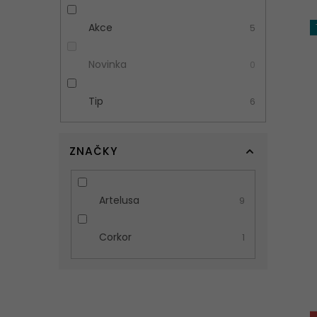
Akce
5
Novinka
0
Tip
6
ZNAČKY
Artelusa
9
Corkor
1