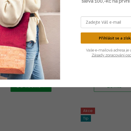
sleva 100,-kč na první
Přihlásit se a zís
SKLADEM
NA DOTAZ
Vaše e-mailová adresa je 
Zásady zpracování os
Korkový batoh TRAVEL šedý
Korkový batoh MAD
2 290 Kč
1 290 Kč
1 893 Kč bez DPH
1 066 Kč bez DPH
DO KOŠÍKU
DETAIL
Akce
Tip