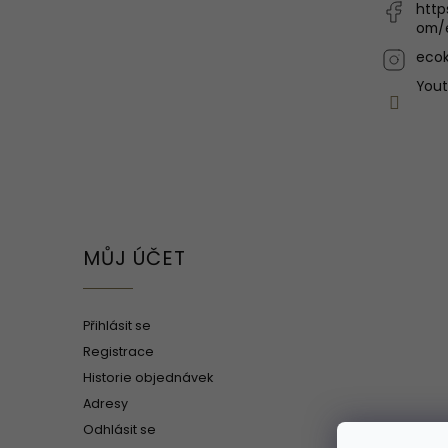
http
om/
ecok
You
MŮJ ÚČET
Přihlásit se
Registrace
Historie objednávek
Adresy
Odhlásit se