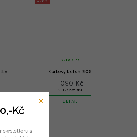
Akce
SKLADEM
DLLA
Korkový batoh RIOS
1 090 Kč
901 Kč bez DPH
DETAIL
0,-Kč
Tip
 newsletteru a