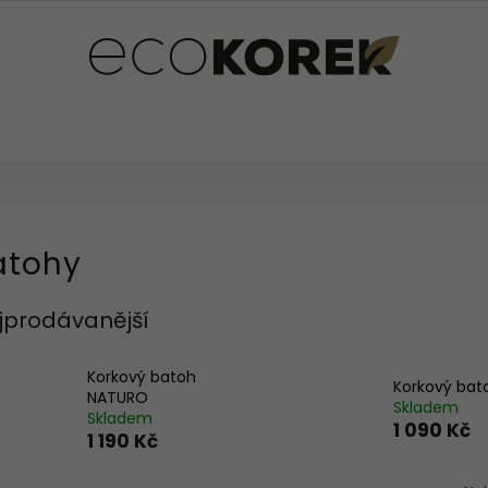
PLŇKY
PRO DĚTI
OSTATNÍ
HODNOCENÍ OB
atohy
jprodávanější
Korkový batoh
Korkový bat
NATURO
Skladem
Skladem
1 090 Kč
1 190 Kč
Ř