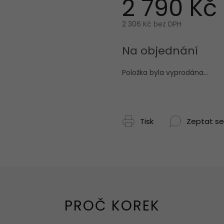
2 790 Kč
2 306 Kč bez DPH
Měrná
cena:
Na objednání
Položka byla vyprodána…
Tisk
Zeptat se