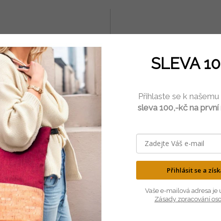
LEHKÝ
PŘÍRODNÍ
je neuvěřitelně lehký, ale velmi
Korek pochází z kůry dubu kork
odolný materiál.
100% přírodní a antialergen
SLEVA 10
Přihlaste se k našemu
sleva 100,-kč na první
SOUVISEJÍCÍ PRODUKTY
TIP
Přihlásit se a zís
Vaše e-mailová adresa je 
Zásady zpracování os