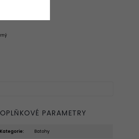
rný
OPLŇKOVÉ PARAMETRY
Kategorie
:
Batohy