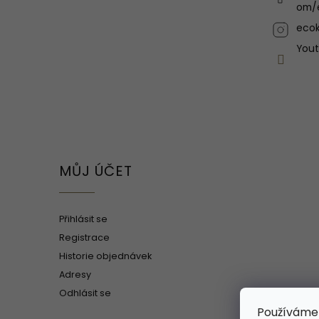
om/
ecok
You
MŮJ ÚČET
Přihlásit se
Registrace
Historie objednávek
Adresy
Odhlásit se
Používáme