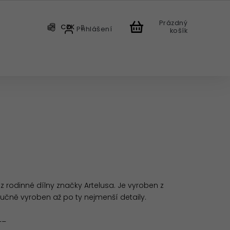
Prázdný
CZK
Přihlášení
košík
CHODU
 rodinné dílny značky Artelusa. Je vyroben z
 ručně vyroben až po ty nejmenší detaily.
__