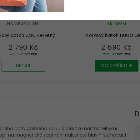
NA OBJEDNÁNÍ
SKLADEM
kový batoh UMO červený
Korkový batoh HUGO če
2 790 Kč
2 690 Kč
2 306 Kč bez DPH
2 223 Kč bez DPH
DETAIL
DO KOŠÍKU
D
jšího portugalského korku s délkově nastavitelnými
klopí na magnetické zapínání naleznete hlavní stahovací