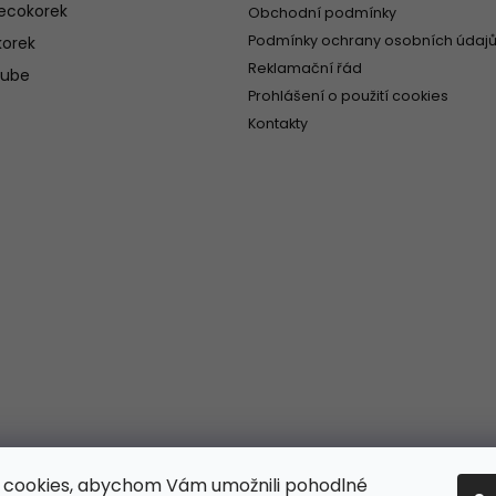
ecokorek
Obchodní podmínky
Podmínky ochrany osobních údajů
orek
Reklamační řád
tube
Prohlášení o použití cookies
Kontakty
 cookies, abychom Vám umožnili pohodlné