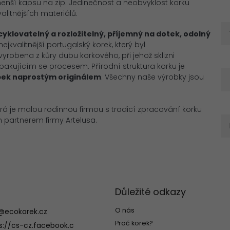
menší kapsu na zip. Jedinečnost a neobvyklost korku
valitnějších materiálů.
ecyklovatelný a
rozložitelný, příjemný na dotek, odolný
jkvalitnější portugalský korek, který byl
robena z kůry dubu korkového, při jehož sklizni
pakujícím se procesem. Přírodní struktura korku je
bek
naprostým
originálem
. Všechny naše výrobky jsou
erá je malou rodinnou firmou s tradicí zpracování korku
m partnerem firmy Artelusa.
Důležité odkazy
O nás
@
ecokorek.cz
Proč korek?
s://cs-cz.facebook.c