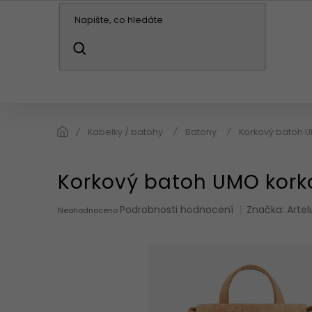
Přejít
na
obsah
HLEDAT
KABELKY / BATOHY
PENĚŽENKY
DO
Kabelky / batohy
Batohy
Korkový batoh 
Korkový batoh UMO kork
Průměrné
Podrobnosti hodnocení
Značka:
Artel
Neohodnoceno
hodnocení
produktu
je
0,0
z
5
hvězdiček.