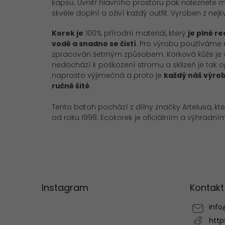
kapsu. Uvnitř hlavního prostoru pak naleznete 
skvěle doplní a oživí každý outfit. Vyroben z nejk
Korek je
100% přírodní materiál, který
je plně r
vodě a snadno se čistí
. Pro výrobu používáme ne
zpracován šetrným způsobem. Korková kůže je vy
nedochází k poškození stromu a sklizeň je tak o
naprosto výjimečná a proto je
každý náš výro
ručně šité
.
Tento batoh pochází z dílny značky Artelusa, kt
od roku 1998. Ecokorek je oficiálním a výhradní
Z
á
p
Instagram
Kontakt
a
t
info
í
http