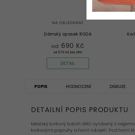
NA OBJEDNÁNÍ
Dámský opasek RODA
Kor
690 Kč
od
od 570 Kč bez DPH
DETAIL
POPIS
HODNOCENÍ
DISKUZE
DETAILNÍ POPIS PRODUKTU
Městský korkový batoh UMO vyrobený z nejjemně
korkovými popruhy a horní rukojetí. Pod horní 