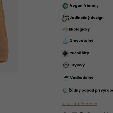
Vegan friendly
Jedinečný design
Ekologický
Omyvatelný
Ručně šitý
Stylový
Voděodolný
Žádný odpad při výrob
Detailní informace