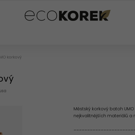
PLŇKY
PRO DĚTI
OSTATNÍ
HODNOCENÍ OB
UMO korkový
ový
usa
Městský korkový batoh UMO z
nejkvalitnějších materiálů a
______________________