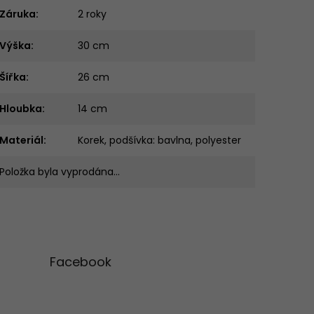
Záruka
:
2 roky
Výška
:
30 cm
Šířka
:
26 cm
Hloubka
:
14 cm
Materiál
:
Korek, podšívka: bavlna, polyester
Položka byla vyprodána…
Facebook