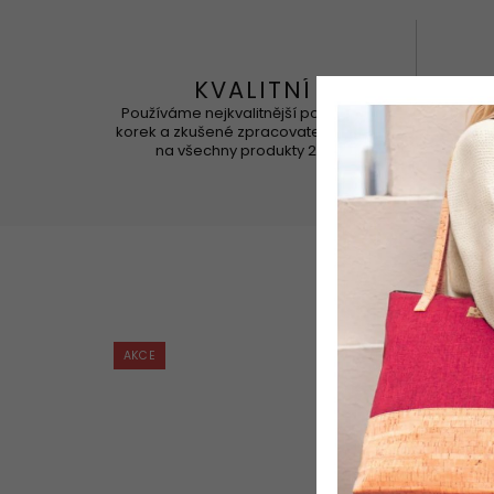
KVALITNÍ
Používáme nejkvalitnější portugalský
Korek 
korek a zkušené zpracovatele. Záruka
na všechny produkty 2 roky
AKCE