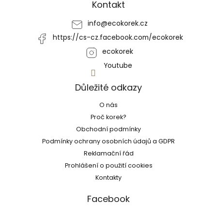
a
Kontakt
r
t
v
í
info
@
ecokorek.cz
k
y
https://cs-cz.facebook.com/ecokorek
v
ý
ecokorek
p
Youtube
i
s
Důležité odkazy
u
O nás
Proč korek?
Obchodní podmínky
Podmínky ochrany osobních údajů a GDPR
Reklamační řád
Prohlášení o použití cookies
Kontakty
Facebook