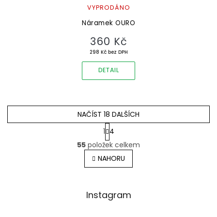
VYPRODÁNO
Náramek OURO
360 Kč
298 Kč bez DPH
DETAIL
NAČÍST 18 DALŠÍCH
S
1
4
t
O
r
55
položek celkem
v
á
l
NAHORU
n
á
k
o
d
v
Z
a
á
Instagram
c
á
n
í
p
í
p