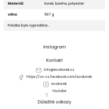
Materiál
:
korek, bavlna, polyester
váha
:
567 g
Položka byla vyprodána…
Z
Instagram
á
p
a
Kontakt
t
í
info
@
ecokorek.cz
https://cs-cz.facebook.com/ecokorek
ecokorek
Youtube
Důležité odkazy