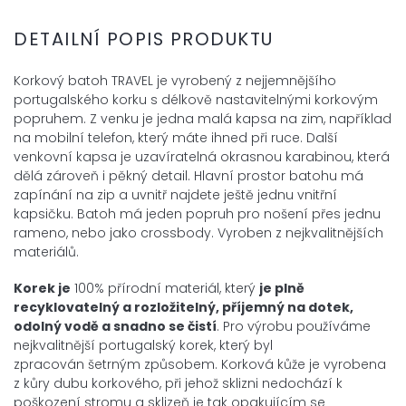
DETAILNÍ POPIS PRODUKTU
Korkový batoh TRAVEL je vyrobený z nejjemnějšího
portugalského korku s délkově nastavitelnými korkovým
popruhem. Z venku je jedna malá kapsa na zim, například
na mobilní telefon, který máte ihned při ruce. Další
venkovní kapsa je uzavíratelná okrasnou karabinou, která
dělá zároveň i pěkný detail. Hlavní prostor batohu má
zapínání na zip a uvnitř najdete ještě jednu vnitřní
kapsičku. Batoh má jeden popruh pro nošení přes jednu
rameno, nebo jako crossbody. Vyroben z nejkvalitnějších
materiálů.
Korek je
100% přírodní materiál, který
je plně
recyklovatelný a
rozložitelný, příjemný na dotek,
odolný vodě a snadno se čistí
. Pro výrobu používáme
nejkvalitnější portugalský korek, který byl
zpracován šetrným způsobem. Korková kůže je vyrobena
z kůry dubu korkového, při jehož sklizni nedochází k
poškození stromu a sklizeň je tak opakujícím se