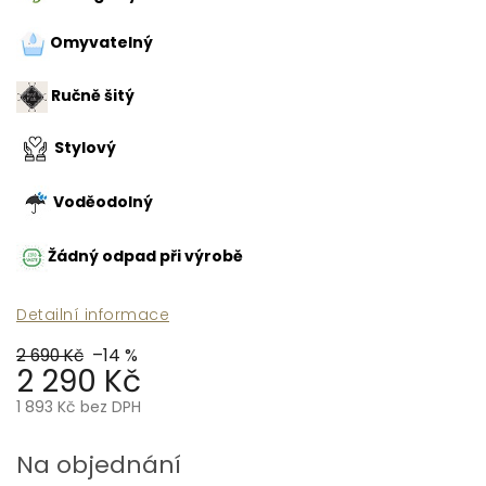
Omyvatelný
Ručně šitý
Stylový
Voděodolný
Žádný odpad při výrobě
Detailní informace
2 690 Kč
–14 %
2 290 Kč
1 893 Kč bez DPH
Měrná
cena:
Na objednání