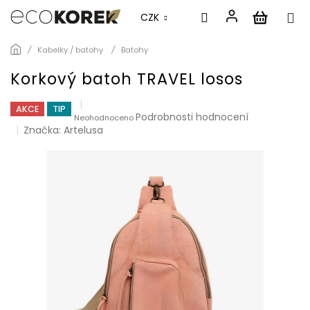
CZK
Přejít
Kabelky / batohy
Batohy
na
obsah
Korkový batoh TRAVEL losos
AKCE
TIP
Průměrné
Podrobnosti hodnocení
Neohodnoceno
hodnocení
Značka:
Artelusa
produktu
je
0,0
z
5
hvězdiček.