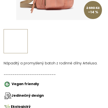
2 690 Kč
–14 %
Nápaditý a promyšlený batoh z rodinné dílny Artelusa.
________________________
Vegan friendly
Jedinečný design
Ekologický