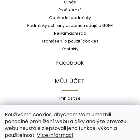
O nás
Proč korek?
Obchodní podmínky
Podmínky ochrany osobních údajů a GDPR
Reklamační řád
Prohlášení o použití cookies
Kontakty
Facebook
MŮJ ÚČET
Přihlásit se
Registrace
Používáme cookies, abychom Vám umožnili
Historie objednávek
pohodlné prohlížení webu a díky analýze provozu
Adresy
webu neustále zlepšovali jeho funkce, výkon a
Odhlásit se
použitelnost.
Více informací