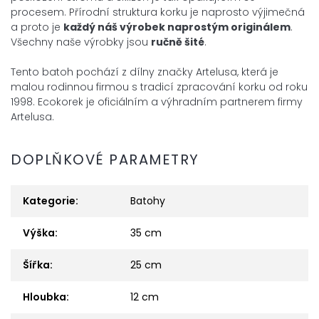
procesem. Přírodní struktura korku je naprosto výjimečná
a proto je
každý náš výrobek
naprostým
originálem
.
Všechny naše výrobky jsou
ručně šité
.
Tento batoh pochází z dílny značky Artelusa, která je
malou rodinnou firmou s tradicí zpracování korku od roku
1998. Ecokorek je oficiálním a výhradním partnerem firmy
Artelusa.
DOPLŇKOVÉ PARAMETRY
Kategorie
:
Batohy
Výška
:
35 cm
Šířka
:
25 cm
Hloubka
:
12 cm