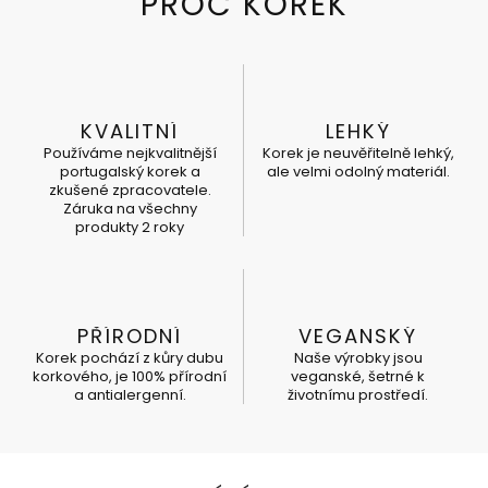
KVALITNÍ
LEHKÝ
Používáme nejkvalitnější
Korek je neuvěřitelně lehký,
portugalský korek a
ale velmi odolný materiál.
zkušené zpracovatele.
Záruka na všechny
produkty 2 roky
PŘÍRODNÍ
VEGANSKÝ
Korek pochází z kůry dubu
Naše výrobky jsou
korkového, je 100% přírodní
veganské, šetrné k
a antialergenní.
životnímu prostředí.