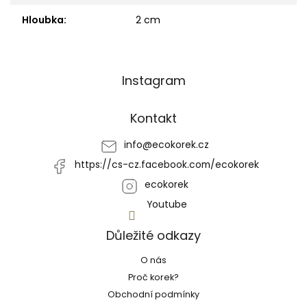
Hloubka
:
2 cm
Z
Instagram
á
p
a
Kontakt
t
í
info
@
ecokorek.cz
https://cs-cz.facebook.com/ecokorek
ecokorek
Youtube
Důležité odkazy
O nás
Proč korek?
Obchodní podmínky