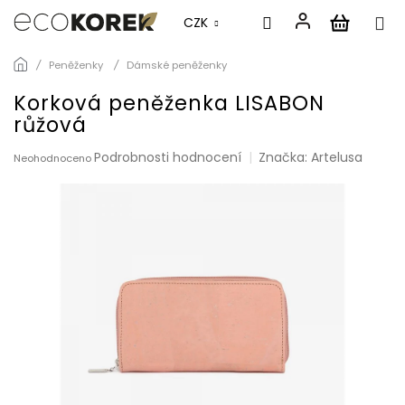
CZK
Přejít
Peněženky
Dámské peněženky
na
obsah
Korková peněženka LISABON
růžová
Průměrné
Podrobnosti hodnocení
Značka:
Artelusa
Neohodnoceno
hodnocení
produktu
je
0,0
z
5
hvězdiček.