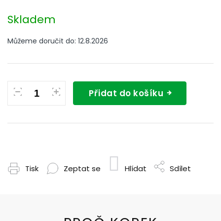
Měrná
cena:
Skladem
Můžeme doručit do:
12.8.2026
Přidat do košíku
Tisk
Zeptat se
Hlídat
Sdílet