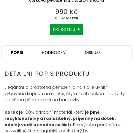
Korková peněženka LISABON modrá
990 Kč
818 Kč bez DPH
DO KOŠÍKU
POPIS
HODNOCENÍ
DISKUZE
DETAILNÍ POPIS PRODUKTU
Elegantní a prostorná peněženka na zip je uvnitř
vybavena kapsou na
mince,
čtyřmi přihrádkami na karty
a dvěma přihrádkami na bankovky.
Korek je
100% přírodní materiál, který
je plně
recyklovatelný a
rozložitelný, příjemný na dotek,
odolný vodě a snadno se čistí
. Pro
výrobu používáme
nejkvalitnější portugalský korek, který byl