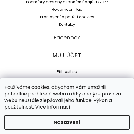
Podmínky ochrany osobních údajů a GDPR
Reklamační řád
Prohlášení o použití cookies
Kontakty
Facebook
MŮJ ÚČET
Přihlásit se
Registrace
Používáme cookies, abychom Vám umožnili
Historie objednávek
pohodlné prohlížení webu a díky analýze provozu
Adresy
webu neustále zlepšovali jeho funkce, výkon a
Odhlásit se
použitelnost.
Více informací
Copyright 2026
Ecokorek
. Všechna práva vyhrazena.
Nastavení
Grafický návrh vytvořil a nakódoval
Shoptak.cz