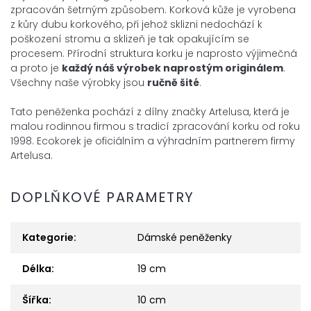
zpracován
šetrným způsobem. Korková kůže je
vyrobena
z kůry dubu korkového, při jehož sklizni nedochází k
poškození
stromu a sklizeň je tak opakujícím se
procesem. Přírodní
struktura korku je naprosto výjimečná
a proto je
každý náš výrobek
naprostým
originálem
.
Všechny naše výrobky jsou
ručně šité
.
Tato peněženka pochází z dílny značky Artelusa, která je
malou rodinnou
firmou s tradicí zpracování korku od roku
1998. Ecokorek je oficiálním a
výhradním partnerem firmy
Artelusa.
DOPLŇKOVÉ PARAMETRY
Kategorie
:
Dámské peněženky
Délka
:
19 cm
Šířka
:
10 cm