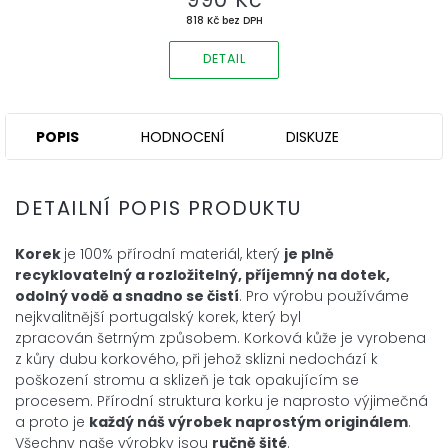
818 Kč bez DPH
DETAIL
POPIS
HODNOCENÍ
DISKUZE
DETAILNÍ POPIS PRODUKTU
Korek
je 100% přírodní materiál, který
je plně
recyklovatelný a
rozložitelný, příjemný na dotek,
odolný vodě a snadno se čistí
. Pro
výrobu používáme
nejkvalitnější portugalský korek, který byl
zpracován
šetrným způsobem. Korková kůže je
vyrobena
z kůry dubu korkového, při jehož sklizni nedochází k
poškození
stromu a sklizeň je tak opakujícím se
procesem. Přírodní
struktura korku je naprosto výjimečná
a proto je
každý náš výrobek
naprostým
originálem
.
Všechny naše výrobky jsou
ručně šité
.