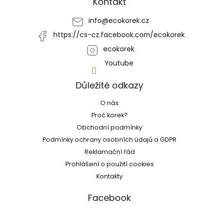
Kontakt
t
í
info
@
ecokorek.cz
https://cs-cz.facebook.com/ecokorek
ecokorek
Youtube
Důležité odkazy
O nás
Proč korek?
Obchodní podmínky
Podmínky ochrany osobních údajů a GDPR
Reklamační řád
Prohlášení o použití cookies
Kontakty
Facebook