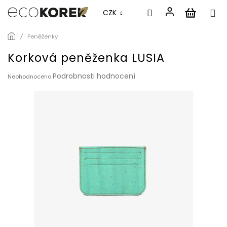
CZK
Přejít
Peněženky
na
obsah
Korková peněženka LUSIA
Průměrné
Podrobnosti hodnocení
Neohodnoceno
hodnocení
produktu
je
0,0
z
5
hvězdiček.