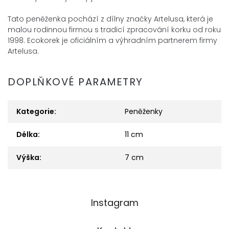
Tato peněženka pochází z dílny značky Artelusa, která je
malou rodinnou
firmou s tradicí zpracování korku od roku
1998. Ecokorek je oficiálním a
výhradním partnerem firmy
Artelusa.
DOPLŇKOVÉ PARAMETRY
Kategorie
:
Peněženky
Délka
:
11 cm
Výška
:
7 cm
Z
Instagram
á
p
a