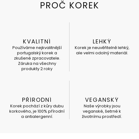
KVALITNÍ
LEHKÝ
Používáme nejkvalitnější
Korek je neuvěřitelně lehký,
portugalský korek a
ale velmi odolný materiál.
zkušené zpracovatele.
Záruka na všechny
produkty 2 roky
PŘÍRODNÍ
VEGANSKÝ
Korek pochází z kůry dubu
Naše výrobky jsou
korkového, je 100% přírodní
veganské, šetrné k
a antialergenní.
životnímu prostředí.