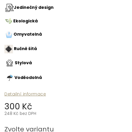
Jedinečný design
Ekologická
Omyvatelná
Ručně šitá
Stylová
Voděodolná
Detailní informace
300 Kč
248 Kč bez DPH
Měrná
cena:
Zvolte variantu