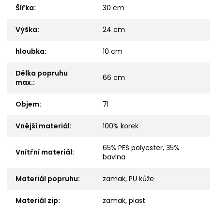
Šířka
:
30 cm
Výška
:
24 cm
hloubka
:
10 cm
Délka popruhu
66 cm
max.
:
Objem
:
7l
Vnější materiál
:
100% korek
65% PES polyester, 35%
Vnítřní materiál
:
bavlna
Materiál popruhu
:
zamak, PU kůže
Materiál zip
:
zamak, plast