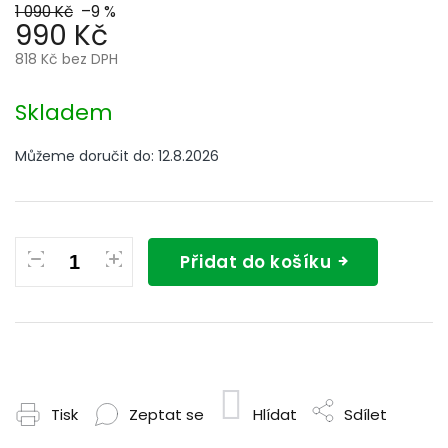
1 090 Kč
–9 %
990 Kč
818 Kč bez DPH
Měrná
cena:
Skladem
Můžeme doručit do:
12.8.2026
Přidat do košíku
Tisk
Zeptat se
Hlídat
Sdílet