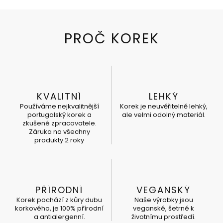
KVALITNÍ
LEHKÝ
Používáme nejkvalitnější
Korek je neuvěřitelně lehký,
portugalský korek a
ale velmi odolný materiál.
zkušené zpracovatele.
Záruka na všechny
produkty 2 roky
PŘÍRODNÍ
VEGANSKÝ
Korek pochází z kůry dubu
Naše výrobky jsou
korkového, je 100% přírodní
veganské, šetrné k
a antialergenní.
životnímu prostředí.