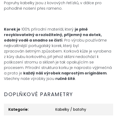
Popruhy kabelky jsou z kovových řetízků, v dálce pro
pohodlné nošení přes rameno.
Korek je
100% přírodní materiál, který
je plně
recyklovatelný a
rozložitelný, příjemný na dotek,
odolný vodě a snadno se čistí
. Pro výrobu používáme
nejkvalitnější portugalský korek, který byl
zpracován šetrným způsobem. Korková kůže je vyrobena
z kůry dubu korkového, při jehož sklizni nedochází k
poškození stromu a sklizeň je tak opakujícím se
procesem. Přírodní struktura korku je naprosto výjimečná
a proto je
každý náš výrobek
naprostým
originálem
.
Všechny naše výrobky jsou
ručně šité
.
DOPLŇKOVÉ PARAMETRY
Kategorie
:
Kabelky / batohy