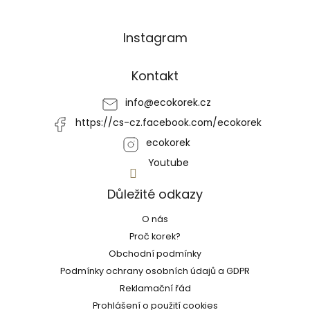
Z
Instagram
á
p
a
Kontakt
t
í
info
@
ecokorek.cz
https://cs-cz.facebook.com/ecokorek
ecokorek
Youtube
Důležité odkazy
O nás
Proč korek?
Obchodní podmínky
Podmínky ochrany osobních údajů a GDPR
Reklamační řád
Prohlášení o použití cookies