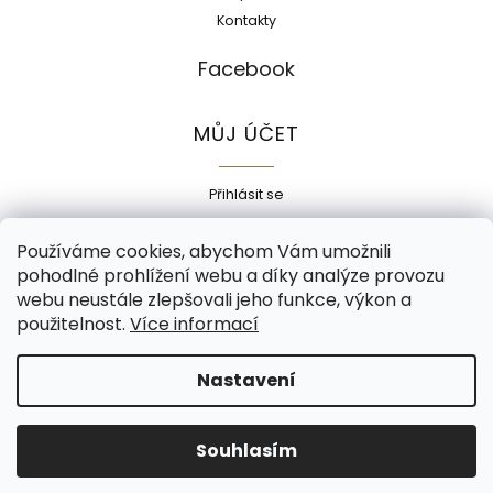
Kontakty
Facebook
MŮJ ÚČET
Přihlásit se
Registrace
Používáme cookies, abychom Vám umožnili
Historie objednávek
pohodlné prohlížení webu a díky analýze provozu
Adresy
webu neustále zlepšovali jeho funkce, výkon a
Odhlásit se
použitelnost.
Více informací
Copyright 2026
Ecokorek
. Všechna práva vyhrazena.
Nastavení
Grafický návrh vytvořil a nakódoval
Shoptak.cz
Souhlasím
Vytvořil Shoptet