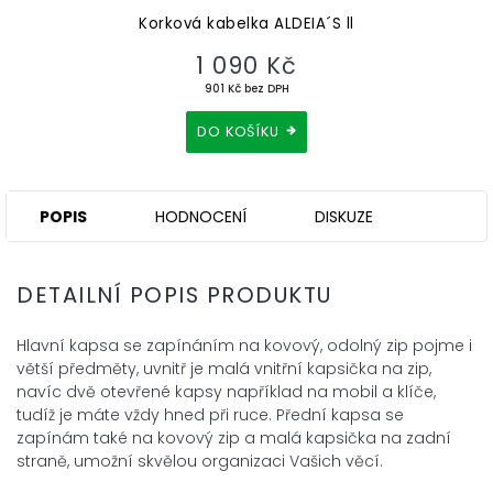
Korková kabelka ALDEIA´S ll
1 090 Kč
901 Kč bez DPH
DO KOŠÍKU
POPIS
HODNOCENÍ
DISKUZE
DETAILNÍ POPIS PRODUKTU
Hlavní kapsa se zapínáním na kovový, odolný zip pojme i
větší předměty, uvnitř je malá vnitřní kapsička na zip,
navíc dvě otevřené kapsy například na mobil a klíče,
tudíž je máte vždy hned při ruce. Přední kapsa se
zapínám také na kovový zip a malá kapsička na zadní
straně, umožní skvělou organizaci Vašich věcí.