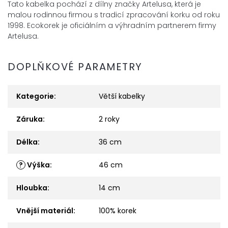
Tato kabelka pochází z dílny značky Artelusa, která je
malou rodinnou firmou s tradicí zpracování korku od roku
1998. Ecokorek je oficiálním a výhradním partnerem firmy
Artelusa.
DOPLŇKOVÉ PARAMETRY
Kategorie
:
Větší kabelky
Záruka
:
2 roky
Délka
:
36 cm
?
Výška
:
46 cm
Hloubka
:
14 cm
Vnější materiál
:
100% korek