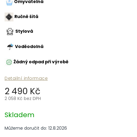
Omyvatelná
Ručně šitá
Stylová
Voděodolná
Žádný odpad při výrobě
Detailní informace
2 490 Kč
2 058 Kč bez DPH
Měrná
cena:
Skladem
Můžeme doručit do:
12.8.2026