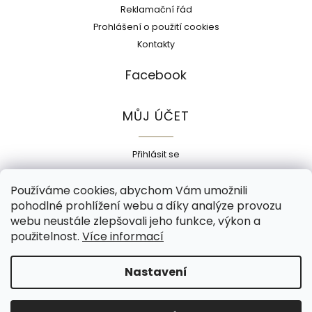
Reklamační řád
Prohlášení o použití cookies
Kontakty
Facebook
MŮJ ÚČET
Přihlásit se
Registrace
Používáme cookies, abychom Vám umožnili
Historie objednávek
pohodlné prohlížení webu a díky analýze provozu
Adresy
webu neustále zlepšovali jeho funkce, výkon a
Odhlásit se
použitelnost.
Více informací
Copyright 2026
Ecokorek
. Všechna práva vyhrazena.
Nastavení
Grafický návrh vytvořil a nakódoval
Shoptak.cz