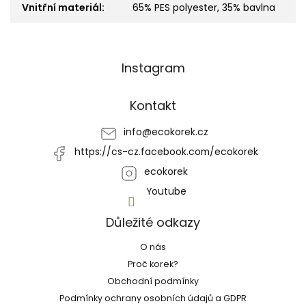
Vnitřní materiál
:
65% PES polyester, 35% bavlna
Z
Instagram
á
p
a
Kontakt
t
í
info
@
ecokorek.cz
https://cs-cz.facebook.com/ecokorek
ecokorek
Youtube
Důležité odkazy
O nás
Proč korek?
Obchodní podmínky
Podmínky ochrany osobních údajů a GDPR