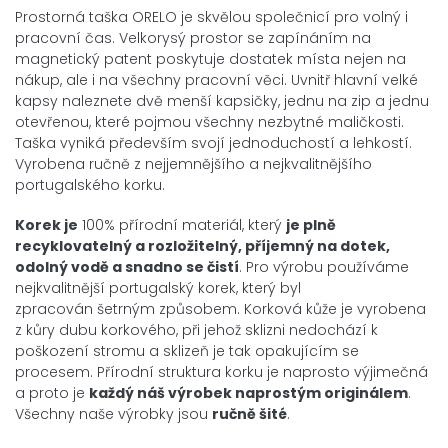
Prostorná taška ORELO je skvělou společnicí pro volný i
pracovní čas. Velkorysý prostor se zapínáním na
magnetický patent poskytuje dostatek místa nejen na
nákup, ale i na všechny pracovní věci. Uvnitř hlavní velké
kapsy naleznete dvě menší kapsičky, jednu na zip a jednu
otevřenou, které pojmou všechny nezbytné maličkosti.
Taška vyniká především svojí jednoduchostí a lehkostí.
Vyrobena ručně z nejjemnějšího a nejkvalitnějšího
portugalského korku.
Korek je
100% přírodní materiál, který
je plně
recyklovatelný a
rozložitelný, příjemný na dotek,
odolný vodě a snadno se čistí
. Pro výrobu používáme
nejkvalitnější portugalský korek, který byl
zpracován šetrným způsobem. Korková kůže je vyrobena
z kůry dubu korkového, při jehož sklizni nedochází k
poškození stromu a sklizeň je tak opakujícím se
procesem. Přírodní struktura korku je naprosto výjimečná
a proto je
každý náš výrobek
naprostým
originálem
.
Všechny naše výrobky jsou
ručně šité
.