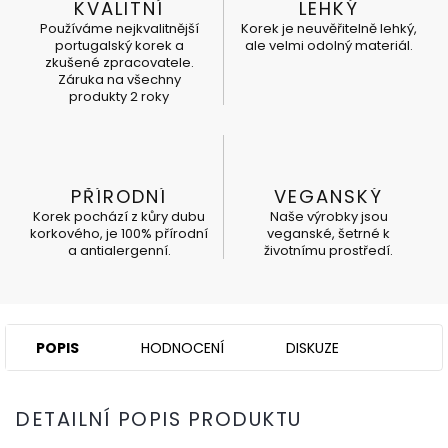
KVALITNÍ
LEHKÝ
Používáme nejkvalitnější
Korek je neuvěřitelně lehký,
portugalský korek a
ale velmi odolný materiál.
zkušené zpracovatele.
Záruka na všechny
produkty 2 roky
PŘÍRODNÍ
VEGANSKÝ
Korek pochází z kůry dubu
Naše výrobky jsou
korkového, je 100% přírodní
veganské, šetrné k
a antialergenní.
životnímu prostředí.
POPIS
HODNOCENÍ
DISKUZE
DETAILNÍ POPIS PRODUKTU