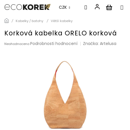
CZK
Přejít
Kabelky / batohy
Větší kabelky
na
obsah
Korková kabelka ORELO korková
Průměrné
Podrobnosti hodnocení
Značka:
Artelusa
Neohodnoceno
hodnocení
produktu
je
0,0
z
5
hvězdiček.