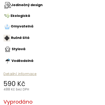
Jedinečný design
Ekologická
Omyvatelná
Ručně šitá
Stylová
Voděodolná
Detailní informace
590 Kč
488 Kč bez DPH
Měrná
cena:
Vyprodáno