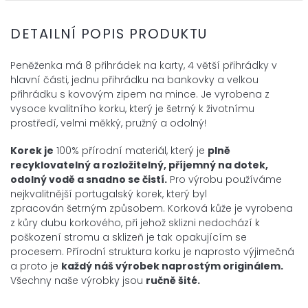
DETAILNÍ POPIS PRODUKTU
Peněženka má 8 přihrádek na karty, 4 větší přihrádky v
hlavní části, jednu přihrádku na bankovky a velkou
přihrádku s kovovým zipem na mince.
Je vyrobena z
vysoce kvalitního korku, který je šetrný k životnímu
prostředí, velmi měkký, pružný a odolný!
Korek je
100% přírodní materiál, který je
plně
recyklovatelný a rozložitelný, příjemný na dotek,
odolný vodě a snadno se čistí.
Pro výrobu používáme
nejkvalitnější portugalský korek, který byl
zpracován šetrným způsobem. Korková kůže je vyrobena
z kůry dubu korkového, při jehož sklizni nedochází k
poškození stromu a sklizeň je tak opakujícím se
procesem. Přírodní struktura korku je naprosto výjimečná
a proto je
každý náš výrobek naprostým originálem.
Všechny naše výrobky jsou
ručně šité.