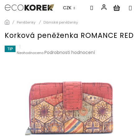
CZK
Přejít
Peněženky
Dámské peněženky
na
obsah
Korková peněženka ROMANCE RED
TIP
Průměrné
Podrobnosti hodnocení
Neohodnoceno
hodnocení
produktu
je
0,0
z
5
hvězdiček.