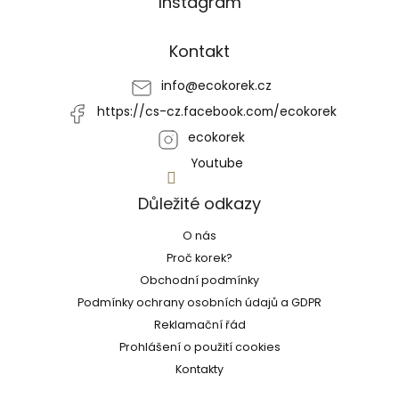
Instagram
á
p
a
Kontakt
t
í
info
@
ecokorek.cz
https://cs-cz.facebook.com/ecokorek
ecokorek
Youtube
Důležité odkazy
O nás
Proč korek?
Obchodní podmínky
Podmínky ochrany osobních údajů a GDPR
Reklamační řád
Prohlášení o použití cookies
Kontakty