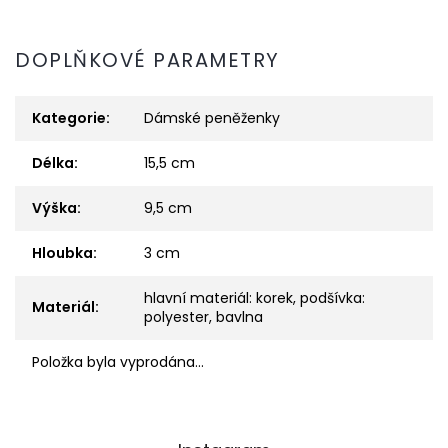
DOPLŇKOVÉ PARAMETRY
Kategorie
:
Dámské peněženky
Délka
:
15,5 cm
Výška
:
9,5 cm
Hloubka
:
3 cm
hlavní materiál: korek, podšívka:
Materiál
:
polyester, bavlna
Položka byla vyprodána…
Z