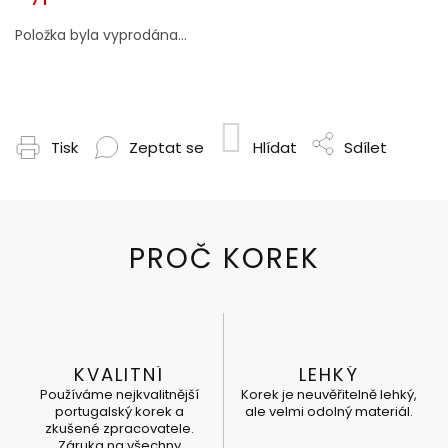
Položka byla vyprodána…
Tisk
Zeptat se
Hlídat
Sdílet
KVALITNÍ
LEHKÝ
Používáme nejkvalitnější
Korek je neuvěřitelně lehký,
portugalský korek a
ale velmi odolný materiál.
zkušené zpracovatele.
Záruka na všechny