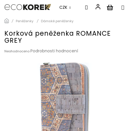
CZK
Přejít
Peněženky
Dámské peněženky
na
obsah
Korková peněženka ROMANCE
GREY
Průměrné
Podrobnosti hodnocení
Neohodnoceno
hodnocení
produktu
je
0,0
z
5
hvězdiček.