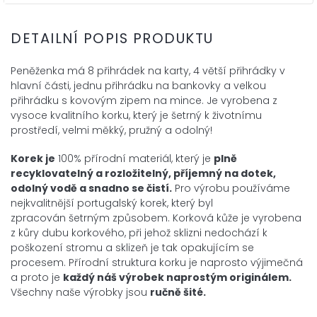
DETAILNÍ POPIS PRODUKTU
Peněženka má 8 přihrádek na karty, 4 větší přihrádky v
hlavní části, jednu přihrádku na bankovky a velkou
přihrádku s kovovým zipem na mince.
Je vyrobena z
vysoce kvalitního korku, který je šetrný k životnímu
prostředí, velmi měkký, pružný a odolný!
Korek je
100% přírodní materiál, který je
plně
recyklovatelný a rozložitelný, příjemný na dotek,
odolný vodě a snadno se čistí.
Pro výrobu používáme
nejkvalitnější portugalský korek, který byl
zpracován šetrným způsobem. Korková kůže je vyrobena
z kůry dubu korkového, při jehož sklizni nedochází k
poškození stromu a sklizeň je tak opakujícím se
procesem. Přírodní struktura korku je naprosto výjimečná
a proto je
každý náš výrobek naprostým originálem.
Všechny naše výrobky jsou
ručně šité.