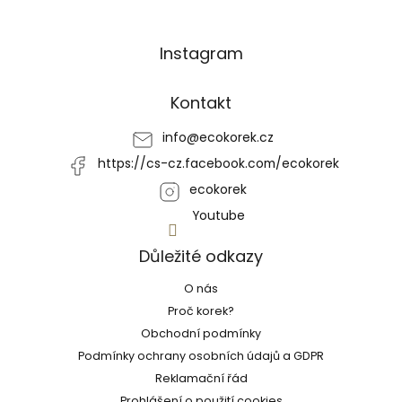
Z
Instagram
á
p
a
Kontakt
t
í
info
@
ecokorek.cz
https://cs-cz.facebook.com/ecokorek
ecokorek
Youtube
Důležité odkazy
O nás
Proč korek?
Obchodní podmínky
Podmínky ochrany osobních údajů a GDPR
Reklamační řád
Prohlášení o použití cookies