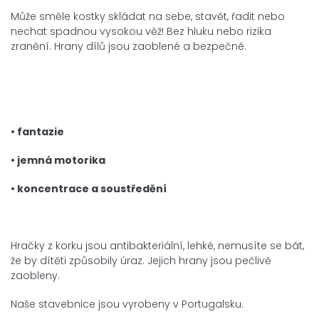
Může směle kostky skládat na sebe, stavět, řadit nebo
nechat spadnou vysokou věž! Bez hluku nebo rizika
zranění. Hrany dílů jsou zaoblené a bezpečné.
• fantazie
• jemná motorika
• koncentrace a soustředění
Hračky z korku jsou antibakteriální, lehké, nemusíte se bát,
že by dítěti způsobily úraz. Jejich hrany jsou pečlivě
zaobleny.
Naše stavebnice jsou vyrobeny v Portugalsku.