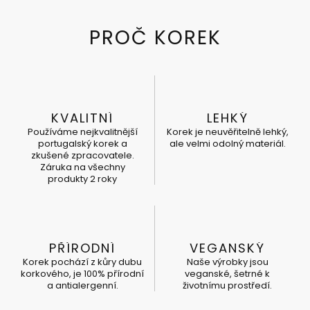
KVALITNÍ
LEHKÝ
Používáme nejkvalitnější
Korek je neuvěřitelně lehký,
portugalský korek a
ale velmi odolný materiál.
zkušené zpracovatele.
Záruka na všechny
produkty 2 roky
PŘÍRODNÍ
VEGANSKÝ
Korek pochází z kůry dubu
Naše výrobky jsou
korkového, je 100% přírodní
veganské, šetrné k
a antialergenní.
životnímu prostředí.