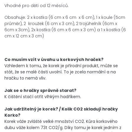
Vhodné pro děti od 12 měsíců.
Obsahuje: 2 x kostka (6 cm x 6 cm x 6 cm), 1 x koule (5cm
průměr), 2 kroužek (6 cm x 3 cm), 2 trojúhelník (6cm x
6cm x 3cm), 2x kostka (6 cm x 6 cm x 3 cm) a 1 x kostka (6
cm x 12 cm x 3 cm)
Co musím vzít v úvahu u korkových hraček?
Vzhledem k tomu, že korek je přírodní produkt, může se
stát, že se malé části uvolní. To je zcela normální a na
hračku to nemá vliv.
Jak se o hračky správně starat?
K čištění stačí otřít vlhkým hadříkem.
Jak udržitelný je korek? / Kolik CO2 skladují hračky
Korko?
Korek váže zvláště velké množství CO2. Kůra korkového
dubu váže kolem 73t CO2/g. Díky tomu je korek jedním z