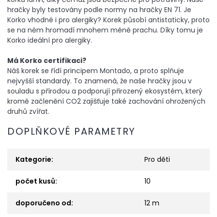
hračky byly testovány podle normy na hračky EN 71. Je
Korko vhodné i pro alergiky? Korek působí antistaticky, proto
se na něm hromadí mnohem méně prachu. Díky tomu je
Korko ideální pro alergiky.
Má Korko certifikaci?
Náš korek se řídí principem Montado, a proto splňuje
nejvyšší standardy. To znamená, že naše hračky jsou v
souladu s přírodou a podporují přirozený ekosystém, který
kromě začlenění CO2 zajišťuje také zachování ohrožených
druhů zvířat.
DOPLŇKOVÉ PARAMETRY
Kategorie
:
Pro děti
počet kusů
:
10
doporučeno od
:
12 m