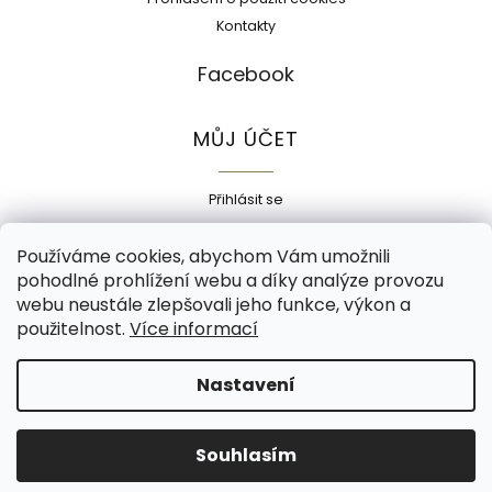
Kontakty
Facebook
MŮJ ÚČET
Přihlásit se
Registrace
Používáme cookies, abychom Vám umožnili
Historie objednávek
pohodlné prohlížení webu a díky analýze provozu
Adresy
webu neustále zlepšovali jeho funkce, výkon a
Odhlásit se
použitelnost.
Více informací
Copyright 2026
Ecokorek
. Všechna práva vyhrazena.
Nastavení
Grafický návrh vytvořil a nakódoval
Shoptak.cz
Souhlasím
Vytvořil Shoptet