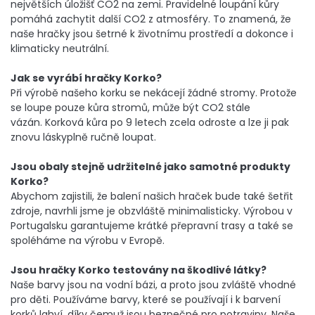
největších úložišť CO2 na zemi. Pravidelné loupání kůry
pomáhá zachytit další CO2 z atmosféry. To znamená, že
naše hračky jsou šetrné k životnímu prostředí a dokonce i
klimaticky neutrální.
Jak se vyrábí hračky Korko?
Při výrobě našeho korku se nekácejí žádné stromy. Protože
se loupe pouze kůra stromů, může být CO2 stále
vázán. Korková kůra po 9 letech zcela odroste a lze ji pak
znovu láskyplně ručně loupat.
Jsou obaly stejně udržitelné jako samotné produkty
Korko?
Abychom zajistili, že balení našich hraček bude také šetřit
zdroje, navrhli jsme je obzvláště minimalisticky. Výrobou v
Portugalsku garantujeme krátké přepravní trasy a také se
spoléháme na výrobu v Evropě.
Jsou hračky Korko testovány na škodlivé látky?
Naše barvy jsou na vodní bázi, a proto jsou zvláště vhodné
pro děti. Používáme barvy, které se používají i k barvení
korků lahví, díky čemuž jsou bezpečné pro potraviny. Naše