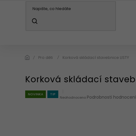
Přejít
na
obsah
HLEDAT
KABELKY / BATOHY
PENĚŽENKY
DO
Pro děti
Korková skládací stavebnice LISTY
Korková skládací staveb
NOVINKA
TIP
Průměrné
Podrobnosti hodnocen
Neohodnoceno
hodnocení
produktu
je
0,0
z
5