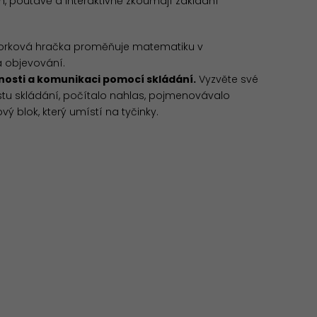
, poutavě a interaktivně zkoumají základní
ná korková hračka proměňuje matematiku v
a objevování.
osti a komunikaci pomocí skládání.
Vyzvěte své
stu skládání, počítalo nahlas, pojmenovávalo
ý blok, který umístí na tyčinky.