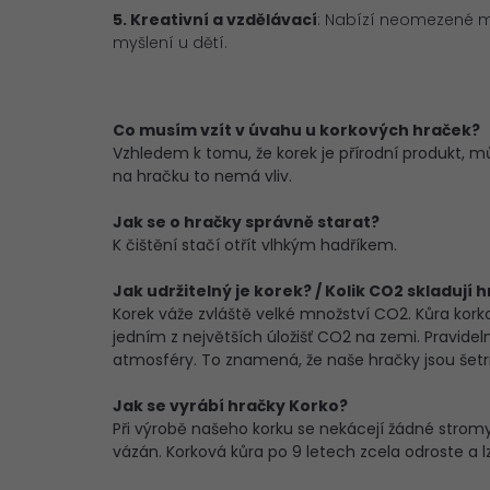
5. Kreativní a vzdělávací
: Nabízí neomezené mo
myšlení u dětí.
Co musím vzít v úvahu u korkových hraček?
Vzhledem k tomu, že korek je přírodní produkt, můž
na hračku to nemá vliv.
Jak se o hračky správně starat?
K čištění stačí otřít vlhkým hadříkem.
Jak udržitelný je korek? / Kolik CO2 skladují 
Korek váže zvláště velké množství CO2. Kůra kor
jedním z největších úložišť CO2 na zemi. Pravide
atmosféry. To znamená, že naše hračky jsou šetrn
Jak se vyrábí hračky Korko?
Při výrobě našeho korku se nekácejí žádné strom
vázán. Korková kůra po 9 letech zcela odroste a lz