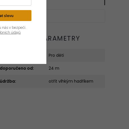
kat slevu
u nás v bezpečí.
obních údajů
OPLŇKOVÉ PARAMETRY
Kategorie
:
Pro děti
doporučeno od
:
24 m
údržba
:
otřít vlhkým hadříkem