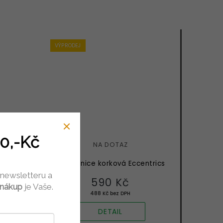
VÝPRODEJ
0,-Kč
NA DOTAZ
Stavebnice korková Eccentrics
ITEKT
 newsletteru a
590 Kč
 nákup
je Vaše.
488 Kč bez DPH
DETAIL