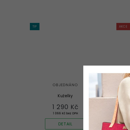
TIP
AKCE
OBJEDNÁNO
Kuželky
Sta
1 290 Kč
1 066 Kč bez DPH
DETAIL