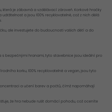
, která je zábavná a vzdělávací zároveň. Korkové hračky
udržitelnost a jsou 100% recyklovatelné, což z nich dělá
u.
ačku, ale investujete do budoucnosti vašich dětí a do
 a s bezpečnými hranami, tyto stavebnice jsou ideální pro
řírodního korku, 100% recyklovatelné a vegan, jsou tyto
koncentraci a učení barev a počtů, čímž napomáhají
jišťuje, že hra nebude rušit domácí pohodu, což oceníte