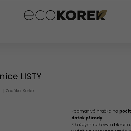
PLŇKY
PRO DĚTI
OSTATNÍ
HODNOCENÍ OB
nice LISTY
Značka:
Korko
í
Podmanivá hračka na
počít
dotek přírody
!
S každým korkovým blokem, 