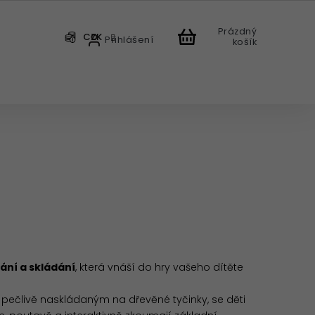
Prázdný
CZK
Přihlášení
košík
CHODU
ání a skládání
, která vnáší do hry vašeho dítěte
pečlivě naskládaným na dřevěné tyčinky, se děti