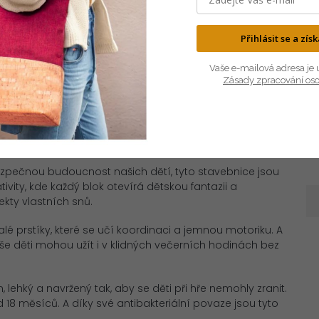
Přihlásit se a zís
Í
DISKUZE
Vaše e-mailová adresa je 
Zásady zpracování os
D
erních hraček, který propojuje nekonečnou zábavu s
ostředí.
ezpečnou budoucnost našich dětí, tyto stavebnice jsou
ivity, kde každý blok otevírá dětskou fantazii a
ekty vlastních snů.
alé prstíky, které se učí koordinaci a jemnou motoriku. A
vaše děti mohou užít i v klidných večerních hodinách bez
 lehký a navržený tak, aby se děti při hře nemohly zranit.
d 18 měsíců. A díky své antibakteriální povaze jsou tyto