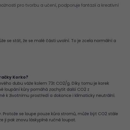
žnosti pro tvorbu a učení, podporuje fantazii a kreativní
e se stát, že se malé části uvolní. To je zcela normální a
hračky Korko?
kového dubu váže kolem 73t CO2/g. Díky tomu je korek
lné loupání kůry pomáhá zachytit další CO2 z
é k životnímu prostředí a dokonce i klimaticky neutrální.
y. Protože se loupe pouze kůra stromů, může být CO2 stále
e ji pak znovu láskyplně ručně loupat.