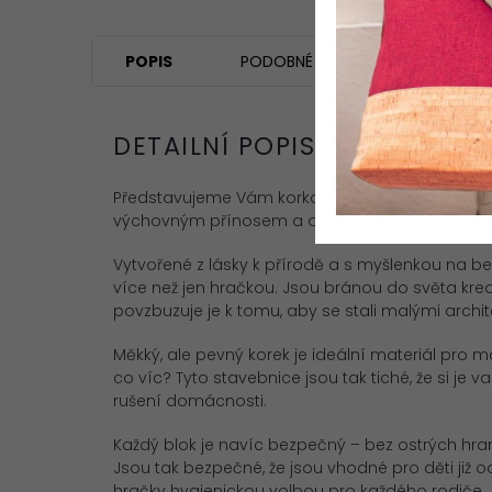
POPIS
PODOBNÉ (8)
HODNOCEN
DETAILNÍ POPIS PRODUKTU
Představujeme Vám korkové hračky– zázrak mod
výchovným přínosem a ohledem k životnímu pr
Vytvořené z lásky k přírodě a s myšlenkou na b
více než jen hračkou. Jsou bránou do světa kreat
povzbuzuje je k tomu, aby se stali malými archit
Měkký, ale pevný korek je ideální materiál pro m
co víc? Tyto stavebnice jsou tak tiché, že si je 
rušení domácnosti.
Každý blok je navíc bezpečný – bez ostrých hran,
Jsou tak bezpečné, že jsou vhodné pro děti již o
hračky hygienickou volbou pro každého rodiče.