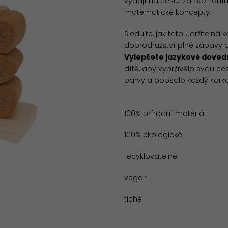
vydají na cestu za poznáním
matematické koncepty.
Sledujte, jak tato udržitel
dobrodružství plné zábavy 
Vylepšete jazykové dovedn
dítě, aby vyprávělo svou ce
barvy a popsalo každý korkov
.
100% přírodní materiál
100% ekologické
recyklovatelné
vegan
tiché