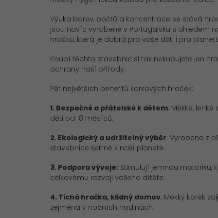
Výuka barev, počtů a koncentrace se stává hrou
jsou navíc vyrobené v Portugalsku s ohledem na 
hračku, která je dobrá pro vaše děti i pro planet
Koupí těchto stavebnic si tak nekupujete jen hr
ochrany naší přírody.
Pět největších benefitů korkových hraček:
1. Bezpečné a přátelské k dětem
: Měkké, lehké
děti od 18 měsíců.
2. Ekologický a udržitelný výběr
: Vyrobeno z p
stavebnice šetrné k naší planetě.
3. Podpora vývoje:
Stimulují jemnou motoriku, 
celkovému rozvoji vašeho dítěte.
4. Tichá hračka, klidný domov
: Měkký korek za
zejména v nočních hodinách.