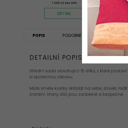
1 066 Kč bez DPH
DETAIL
POPIS
PODOBNÉ (8)
HODNOCEN
DETAILNÍ POPIS PRODUKTU
Střední sada obsahující 15 dílků, z které postaví 
si společnou zábavu.
Může směle kostky skládat na sebe, stavět, řadi
zranění. Hrany dílů jsou zaoblené a bezpečné.