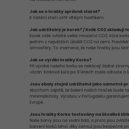
Jak se o hračky správně starat?
K čištění stačí otřít vlhkým hadříkem.
Jak udržitelný je korek? / Kolik CO2 skladují 
Korek váže zvláště velké množství CO2. Kůra kor
jedním z největších úložišť CO2 na zemi. Pravide
atmosféry. To znamená, že naše hračky jsou šetrn
Jak se vyrábí hračky Korko?
Při výrobě našeho korku se nekácejí žádné strom
vázán. Korková kůra po 9 letech zcela odroste a lz
Jsou obaly stejně udržitelné jako samotné p
Abychom zajistili, že balení našich hraček bude tak
minimalisticky. Výrobou v Portugalsku garantuje
Evropě.
Jsou hračky Korko testovány na škodlivé lát
Naše barvy jsou na vodní bázi, a proto jsou zvlášt
barvení korků lahví, díky čemuž jsou bezpečné p