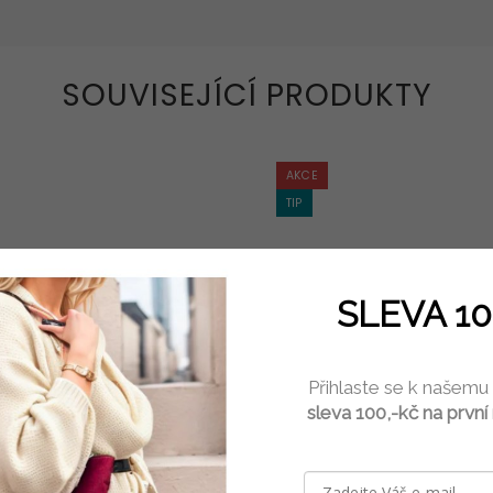
SOUVISEJÍCÍ PRODUKTY
AKCE
TIP
SLEVA 10
Přihlaste se k našemu
SKLADEM
SKLADEM
sleva 100,-kč na první
vebnice MALÝ ARCHITEKT
Stavebnice STŘEDNÍ ARCH
790 Kč
1 190 Kč