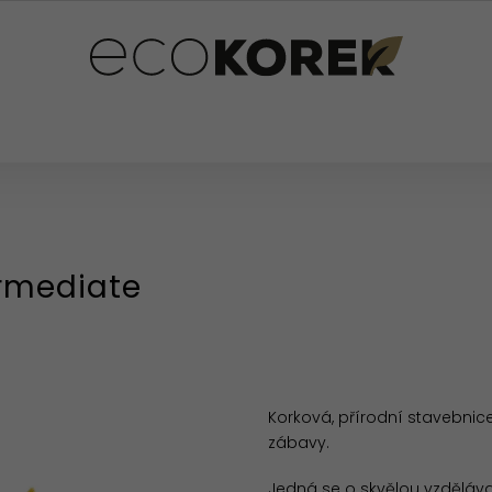
PLŇKY
PRO DĚTI
OSTATNÍ
HODNOCENÍ OB
ermediate
Korková, přírodní stavebnice
zábavy.
Jedná se o skvělou vzděláva