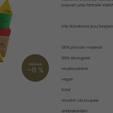
popustí uzdu fantazie Vašich
Díly stavebnice jsou bezpeč
100% přírodní materiál
100% ekologické
1 190 Kč
–8 %
recyklovatelné
vegan
tiché
vhodné i do koupele
antibakteriální