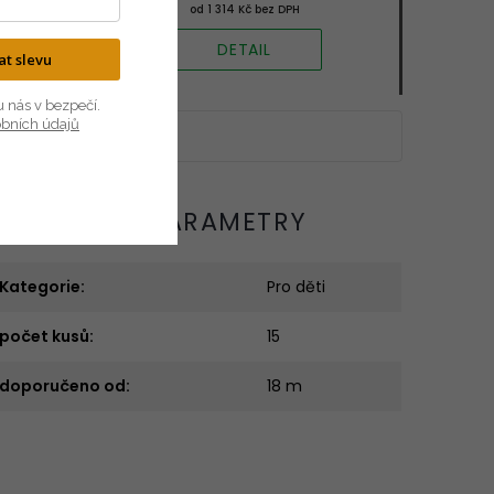
od 1 314 Kč bez DPH
DETAIL
kat slevu
u nás v bezpečí.
obních údajů
OPLŇKOVÉ PARAMETRY
Kategorie
:
Pro děti
počet kusů
:
15
doporučeno od
:
18 m