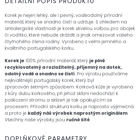
DETAILNÍ POPIS PRODUKTU
Korek je nejen lehký, ale i pevný, voděodolný přírodní
materiál, který se snadno čistí a udržuje. S ohledem na
antialergické vlastnosti je korek skvělou volbou pro obojek
či vodítko, které nebude dráždit a jinak omezovat vašeho
čtyřnohého člena rodiny. Vyrobeno z velmi jemného a
kvalitního portugalského korku.
Korek je
100% přírodní materiál, který
je plně
recyklovatelný a
rozložitelný, příjemný na dotek,
odolný vodě a snadno se čistí
. Pro výrobu používáme
nejkvalitnější portugalský korek, který byl
zpracován šetrným způsobem. Korková kůže je vyrobena
z kůry dubu korkového, při jehož sklizni nedochází k
poškození stromu a sklizeň je tak opakujícím se
procesem. Přírodní struktura korku je naprosto výjimečná
a proto je
každý náš výrobek
naprostým
originálem
.
Všechny naše výrobky jsou
ručně šité
.
DOPLŇKOVÉ PARAMETRY