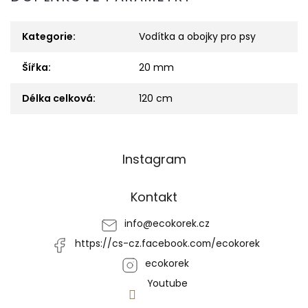
Kategorie
:
Vodítka a obojky pro psy
Šířka
:
20 mm
Délka celková
:
120 cm
Z
Instagram
á
p
a
Kontakt
t
í
info
@
ecokorek.cz
https://cs-cz.facebook.com/ecokorek
ecokorek
Youtube