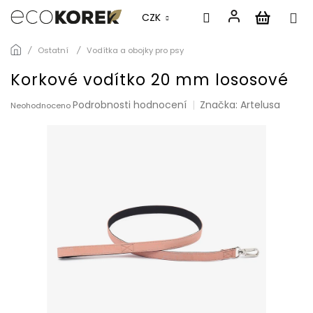
CZK
Přejít
Ostatní
Vodítka a obojky pro psy
na
obsah
Korkové vodítko 20 mm lososové
Průměrné
Podrobnosti hodnocení
Značka:
Artelusa
Neohodnoceno
hodnocení
produktu
je
0,0
z
5
hvězdiček.