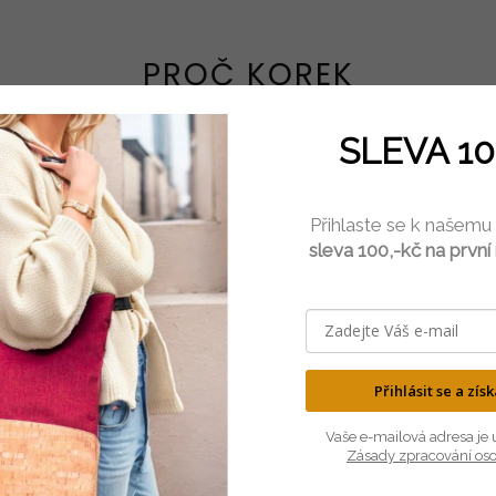
SLEVA 10
LEHKÝ
PŘÍRODNÍ
Přihlaste se k našemu
je neuvěřitelně lehký, ale velmi
Korek pochází z kůry dubu kork
odolný materiál.
100% přírodní a antialergen
sleva 100,-kč na první
SOUVISEJÍCÍ PRODUKTY
Přihlásit se a zís
Vaše e-mailová adresa je 
Zásady zpracování os