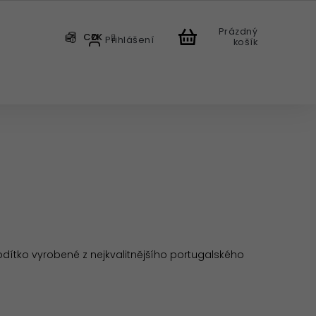
Prázdný
CZK
Přihlášení
košík
CHODU
odítko vyrobené z nejkvalitnějšího portugalského