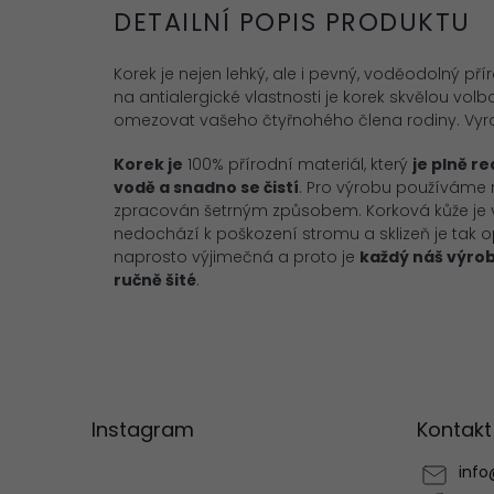
DETAILNÍ POPIS PRODUKTU
Korek je nejen lehký, ale i pevný, voděodolný pří
na antialergické vlastnosti je korek skvělou volb
omezovat vašeho čtyřnohého člena rodiny. Vyro
Korek je
100% přírodní materiál, který
je plně r
vodě a snadno se čistí
. Pro výrobu používáme ne
zpracován šetrným způsobem. Korková kůže je vy
nedochází k poškození stromu a sklizeň je tak o
naprosto výjimečná a proto je
každý náš výro
ručně šité
.
Z
á
p
Instagram
Kontakt
a
t
info
í