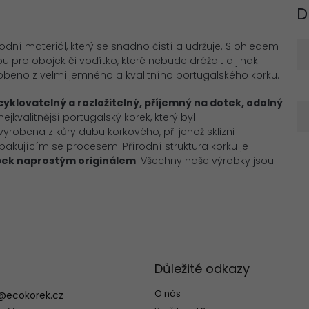
D
rodní materiál, který se snadno čistí a udržuje. S ohledem
ou pro obojek či vodítko, které nebude dráždit a jinak
beno z velmi jemného a kvalitního portugalského korku.
ecyklovatelný a
rozložitelný, příjemný na dotek, odolný
jkvalitnější portugalský korek, který byl
robena z kůry dubu korkového, při jehož sklizni
pakujícím se procesem. Přírodní struktura korku je
bek
naprostým
originálem
. Všechny naše výrobky jsou
Důležité odkazy
O nás
@
ecokorek.cz