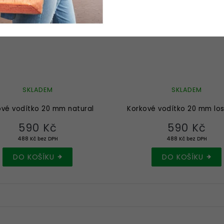
SKLADEM
SKLADEM
ové vodítko 20 mm natural
Korkové vodítko 20 mm lo
590 Kč
590 Kč
488 Kč bez DPH
488 Kč bez DPH
DO KOŠÍKU
DO KOŠÍKU