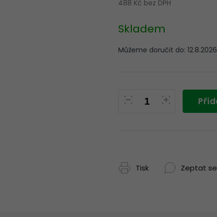
488 Kč bez DPH
Měrná
cena:
Skladem
Můžeme doručit do:
12.8.2026
Přid
Tisk
Zeptat se