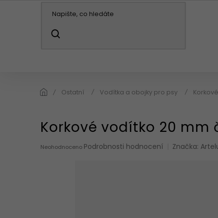
Přejít
na
obsah
HLEDAT
KABELKY / BATOHY
PENĚŽENKY
DO
Ostatní
Vodítka a obojky pro psy
Korkové
Korkové vodítko 20 mm 
Průměrné
Podrobnosti hodnocení
Značka:
Artel
Neohodnoceno
hodnocení
produktu
je
0,0
z
5
hvězdiček.