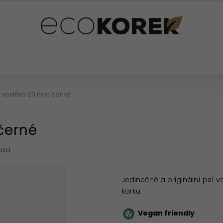
PLŇKY
PRO DĚTI
OSTATNÍ
HODNOCENÍ OB
 vodítko 20 mm černé
černé
usa
Jedinečné a originální psí v
korku.
Vegan friendly