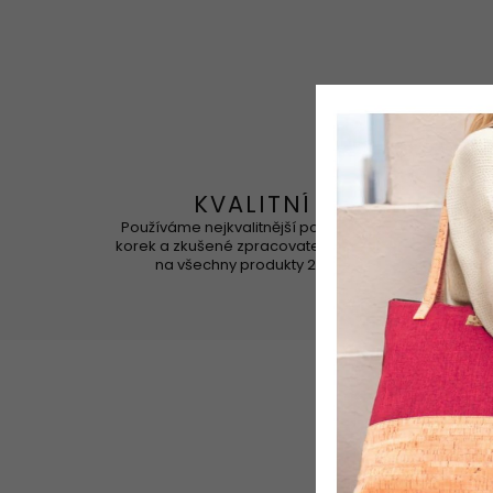
KVALITNÍ
Používáme nejkvalitnější portugalský
Korek 
korek a zkušené zpracovatele. Záruka
na všechny produkty 2 roky