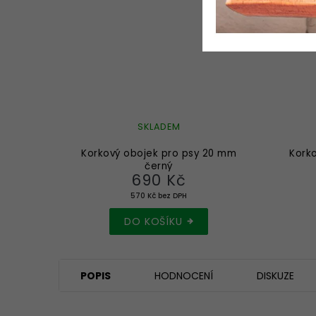
SKLADEM
Korkový obojek pro psy 20 mm
Kork
černý
690 Kč
570 Kč bez DPH
DO KOŠÍKU
POPIS
HODNOCENÍ
DISKUZE