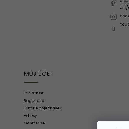
http
om/
ecok
You
MŮJ ÚČET
Přihlásit se
Registrace
Historie objednávek
Adresy
Odhlásit se