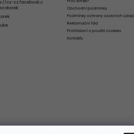
Proč korek?
s://cs-cz.facebook.c
ecokorek
Obchodní podmínky
Podmínky ochrany osobních údajů
orek
Reklamační řád
tube
Prohlášení o použití cookies
Kontakty