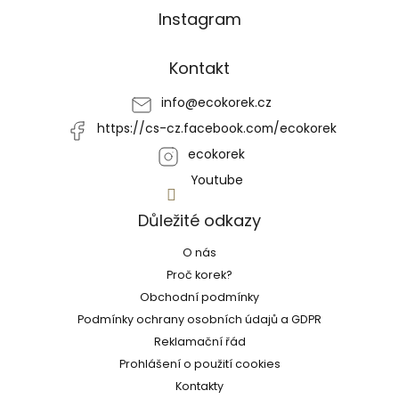
Z
Instagram
á
p
a
Kontakt
t
í
info
@
ecokorek.cz
https://cs-cz.facebook.com/ecokorek
ecokorek
Youtube
Důležité odkazy
O nás
Proč korek?
Obchodní podmínky
Podmínky ochrany osobních údajů a GDPR
Reklamační řád
Prohlášení o použití cookies
Kontakty