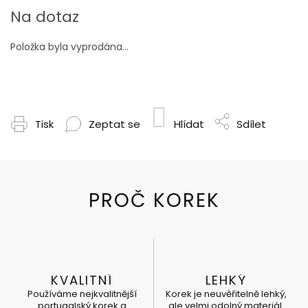
cena:
Na dotaz
Položka byla vyprodána…
Tisk
Zeptat se
Hlídat
Sdílet
KVALITNÍ
LEHKÝ
Používáme nejkvalitnější
Korek je neuvěřitelně lehký,
portugalský korek a
ale velmi odolný materiál.