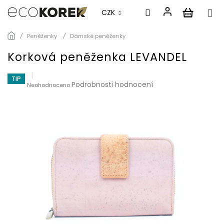
CZK
Přejít
Peněženky
Dámské peněženky
na
obsah
Korková peněženka LEVANDEL
TIP
Průměrné
Podrobnosti hodnocení
Neohodnoceno
hodnocení
produktu
je
0,0
z
5
hvězdiček.