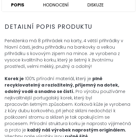
POPIS
HODNOCENÍ
DISKUZE
DETAILNÍ POPIS PRODUKTU
Peněženka má 8 přihrádek na karty, 4 větší přihrádky v
hlavní části, jednu přihrádku na bankovky a velkou
přihrádku s kovovým zipem na mince.
Je vyrobena z
vysoce kvalitního korku, který je šetrný k životnímu
prostředí, velmi měkký, pružný a odolný!
Korek je
100% přírodní materiál, který je
plně
recyklovatelný a rozložitelný, příjemný na dotek,
odolný vodě a snadno se čistí.
Pro výrobu používáme
nejkvalitnější portugalský korek, který byl
zpracován šetrným způsobem. Korková kůže je vyrobena
z kůry dubu korkového, při jehož sklizni nedochází k
poškození stromu a sklizeň je tak opakujícím se
procesem. Přírodní struktura korku je naprosto výjimečná
a proto je
každý náš výrobek naprostým originálem.
Všechny naše výrobky jsou
ručně šité.