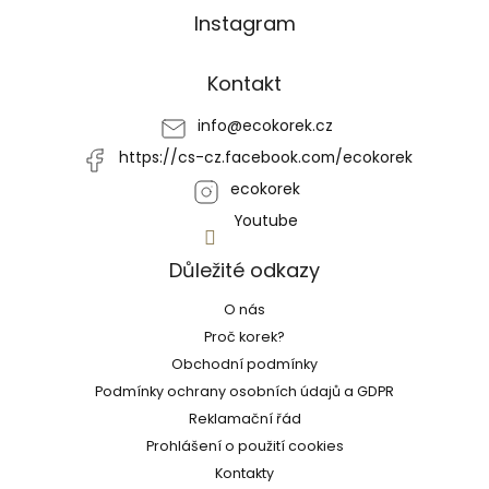
Z
Instagram
á
p
a
Kontakt
t
í
info
@
ecokorek.cz
https://cs-cz.facebook.com/ecokorek
ecokorek
Youtube
Důležité odkazy
O nás
Proč korek?
Obchodní podmínky
Podmínky ochrany osobních údajů a GDPR
Reklamační řád
Prohlášení o použití cookies
Kontakty