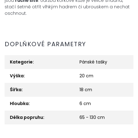
jsou
ručně šité
. Údržba korkové kůže je velice snadná,
stačí šetrně otřít vlhkým hadrem či ubrouskem a nechat
oschnout.
DOPLŇKOVÉ PARAMETRY
Kategorie
:
Pánské tašky
Výška
:
20 cm
Šířka
:
18 cm
Hloubka
:
6 cm
Délka popruhu
:
65 - 130 cm