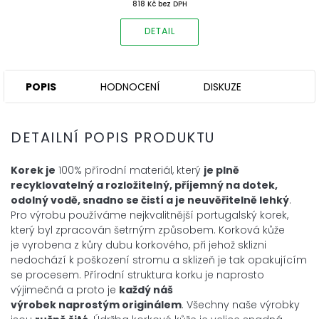
818 Kč bez DPH
DETAIL
POPIS
HODNOCENÍ
DISKUZE
DETAILNÍ POPIS PRODUKTU
Korek je
100% přírodní materiál, který
je plně
recyklovatelný a
rozložitelný, příjemný na dotek,
odolný vodě, snadno se čistí a je neuvěřitelně lehký
.
Pro výrobu používáme nejkvalitnější portugalský korek,
který byl zpracován šetrným způsobem. Korková kůže
je vyrobena z kůry dubu korkového, při jehož sklizni
nedochází k poškození stromu a sklizeň je tak opakujícím
se procesem. Přírodní struktura korku je naprosto
výjimečná a proto je
každý náš
výrobek
naprostým
originálem
. Všechny naše výrobky