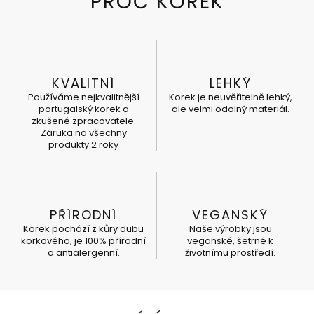
KVALITNÍ
LEHKÝ
Používáme nejkvalitnější
Korek je neuvěřitelně lehký,
portugalský korek a
ale velmi odolný materiál.
zkušené zpracovatele.
Záruka na všechny
produkty 2 roky
PŘÍRODNÍ
VEGANSKÝ
Korek pochází z kůry dubu
Naše výrobky jsou
korkového, je 100% přírodní
veganské, šetrné k
a antialergenní.
životnímu prostředí.