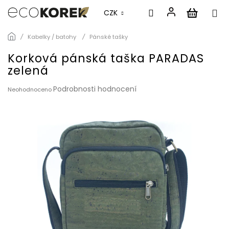
CZK
Přejít
Kabelky / batohy
Pánské tašky
na
obsah
Korková pánská taška PARADAS
zelená
Průměrné
Podrobnosti hodnocení
Neohodnoceno
hodnocení
produktu
je
0,0
z
5
hvězdiček.