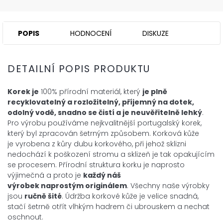
POPIS
HODNOCENÍ
DISKUZE
DETAILNÍ POPIS PRODUKTU
Korek je
100% přírodní materiál, který
je plně
recyklovatelný a
rozložitelný, příjemný na dotek,
odolný vodě, snadno se čistí a je neuvěřitelně lehký
.
Pro výrobu používáme nejkvalitnější portugalský korek,
který byl zpracován šetrným způsobem. Korková kůže
je vyrobena z kůry dubu korkového, při jehož sklizni
nedochází k poškození stromu a sklizeň je tak opakujícím
se procesem. Přírodní struktura korku je naprosto
výjimečná a proto je
každý náš
výrobek
naprostým
originálem
. Všechny naše výrobky
jsou
ručně šité
. Údržba korkové kůže je velice snadná,
stačí šetrně otřít vlhkým hadrem či ubrouskem a nechat
oschnout.