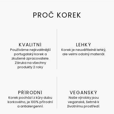
KVALITNÍ
LEHKÝ
Používáme nejkvalitnější
Korek je neuvěřitelně lehký,
portugalský korek a
ale velmi odolný materiál.
zkušené zpracovatele.
Záruka na všechny
produkty 2 roky
PŘÍRODNÍ
VEGANSKÝ
Korek pochází z kůry dubu
Naše výrobky jsou
korkového, je 100% přírodní
veganské, šetrné k
a antialergenní.
životnímu prostředí.