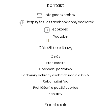
a
Kontakt
t
í
info
@
ecokorek.cz
https://cs-cz.facebook.com/ecokorek
ecokorek
Youtube
Důležité odkazy
O nás
Proč korek?
Obchodní podmínky
Podmínky ochrany osobních údajů a GDPR
Reklamační řád
Prohlášení o použití cookies
Kontakty
Facebook