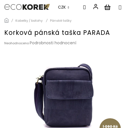
CZK
Přejít
Kabelky / batohy
Pánské tašky
na
obsah
Korková pánská taška PARADA
Průměrné
Podrobnosti hodnocení
Neohodnoceno
hodnocení
produktu
je
0,0
z
5
hvězdiček.
1 090 Kč