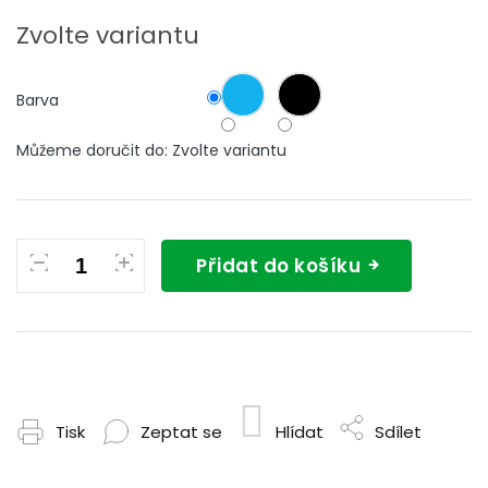
Měrná
cena:
Zvolte variantu
Barva
Můžeme doručit do:
Zvolte variantu
Přidat do košíku
Tisk
Zeptat se
Hlídat
Sdílet