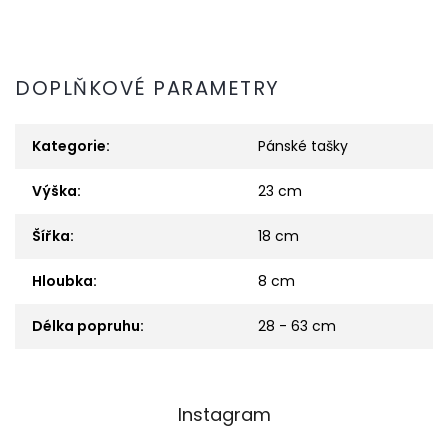
DOPLŇKOVÉ PARAMETRY
Kategorie
:
Pánské tašky
Výška
:
23 cm
Šířka
:
18 cm
Hloubka
:
8 cm
Délka popruhu
:
28 - 63 cm
Z
Instagram
á
p