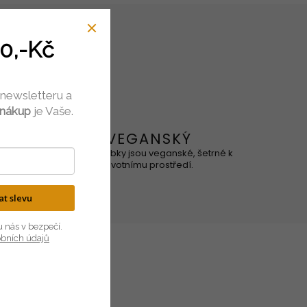
0,-Kč
 newsletteru a
 nákup
je Vaše.
VEGANSKÝ
ového, je
Naše výrobky jsou veganské, šetrné k
ní.
životnímu prostředí.
kat slevu
u nás v bezpečí.
obních údajů