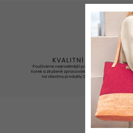
KVALITNÍ
Používáme nejkvalitnější portugalský
Korek 
korek a zkušené zpracovatele. Záruka
na všechny produkty 2 roky