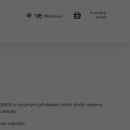
Prázdný
CZK
Přihlášení
košík
CHODU
 ZEMOS s výrazným přívěskem, který dodá vašemu
detaily.
e nejbližší!