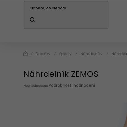
Přejít
na
obsah
HLEDAT
KABELKY / BATOHY
PENĚŽENKY
DO
Doplňky
Šperky
Náhrdelníky
Náhrdel
Náhrdelník ZEMOS
Průměrné
Podrobnosti hodnocení
Neohodnoceno
hodnocení
produktu
je
0,0
z
5
hvězdiček.