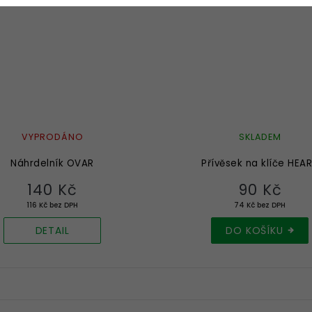
VYPRODÁNO
SKLADEM
Náhrdelník OVAR
Přívěsek na klíče HEA
140 Kč
90 Kč
116 Kč bez DPH
74 Kč bez DPH
DETAIL
DO KOŠÍKU