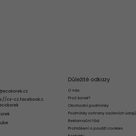
Důležité odkazy
O nás
@
ecokorek.cz
Proč korek?
s://cs-cz.facebook.c
ecokorek
Obchodní podmínky
Podmínky ochrany osobních údajů
orek
Reklamační řád
tube
Prohlášení o použití cookies
Kontakty