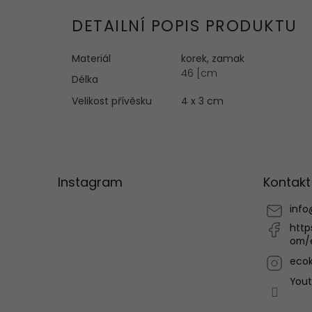
DETAILNÍ POPIS PRODUKTU
Materiál
korek, zamak
46 [cm
Délka
Velikost přívěsku
4 x 3 cm
Z
á
p
Instagram
Kontakt
a
t
info
í
http
om/
ecok
You