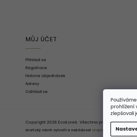
MŮJ ÚČET
Přihlásit se
Registrace
Historie objednávek
Adresy
Odhlásit se
Používáme
prohlížení
zlepšovali 
Copyright 2026
Ecokorek
. Všechna práva vyhrazena.
Nastave
Grafický návrh vytvořil a nakódoval
Shoptak.cz