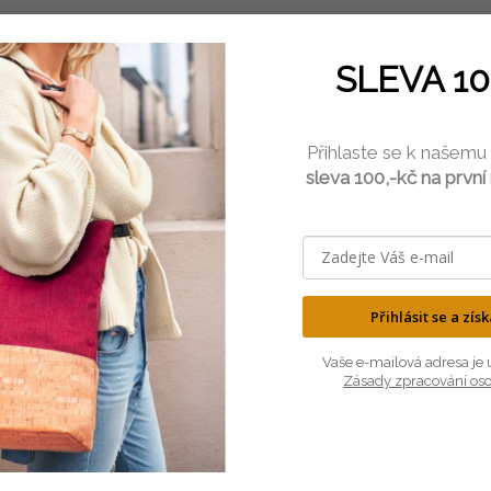
SLEVA 10
Přihlaste se k našemu
sleva 100,-kč na první
LEHKÝ
PŘÍRODNÍ
je neuvěřitelně lehký, ale velmi
Korek pochází z kůry dubu kork
odolný materiál.
100% přírodní a antialergen
Přihlásit se a zís
Vaše e-mailová adresa je 
Zásady zpracování os
SOUVISEJÍCÍ PRODUKTY
TIP