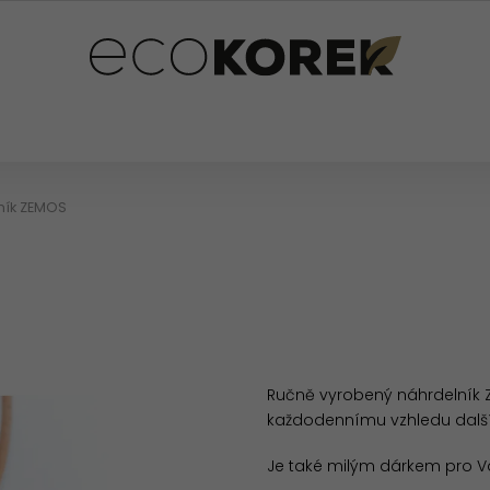
PLŇKY
PRO DĚTI
OSTATNÍ
HODNOCENÍ OB
ník ZEMOS
Ručně vyrobený náhrdelník
každodennímu vzhledu další 
Je také milým dárkem pro Vaš