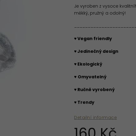
Je vyroben z vysoce kvalitníh
měkký, pružný a odolný!
______________________
♥ Vegan friendly
♥ Jedinečný design
♥ Ekologický
♥
Omyvatelný
♥ Ručně vyrobený
♥ Trendy
Detailní informace
160 Kč