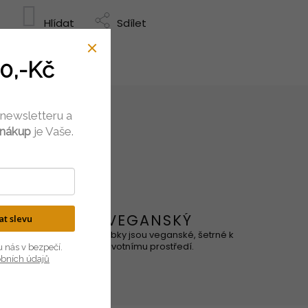
Hlídat
Sdílet
0,-Kč
 newsletteru a
 nákup
je Vaše.
VEGANSKÝ
kat slevu
ového, je
Naše výrobky jsou veganské, šetrné k
ní.
životnímu prostředí.
u nás v bezpečí.
obních údajů