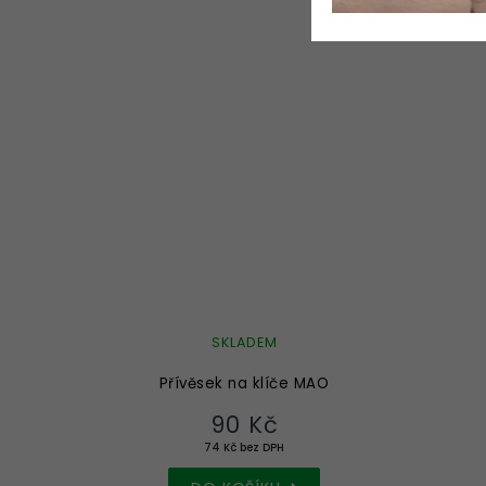
SKLADEM
Přívěsek na klíče MAO
90 Kč
74 Kč bez DPH