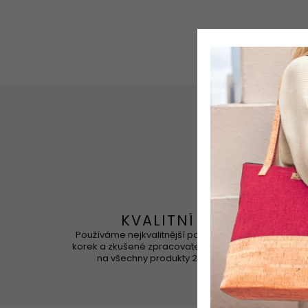
KVALITNÍ
Používáme nejkvalitnější portugalský
Korek 
korek a zkušené zpracovatele. Záruka
na všechny produkty 2 roky