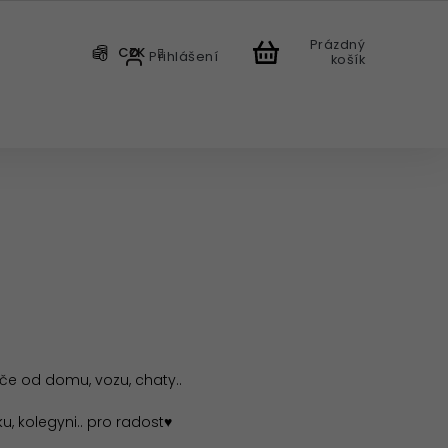
Prázdný
CZK
Přihlášení
košík
CHODU
íče od domu, vozu, chaty..
, kolegyni.. pro radost♥