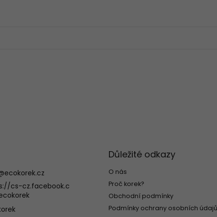
Důležité odkazy
O nás
@
ecokorek.cz
Proč korek?
s://cs-cz.facebook.c
ecokorek
Obchodní podmínky
Podmínky ochrany osobních údajů
orek