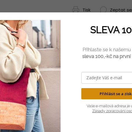
Tisk
Zeptat se
SLEVA 10
Přihlaste se k našemu
sleva 100,-kč na první
LEHKÝ
PŘÍRODNÍ
Přihlásit se a zís
je neuvěřitelně lehký, ale velmi
Korek pochází z kůry dubu kork
odolný materiál.
100% přírodní a antialergen
Vaše e-mailová adresa je 
Zásady zpracování os