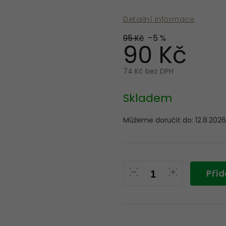
Detailní informace
95 Kč
–5 %
90 Kč
74 Kč bez DPH
Měrná
cena:
Skladem
Můžeme doručit do:
12.8.2026
Přid