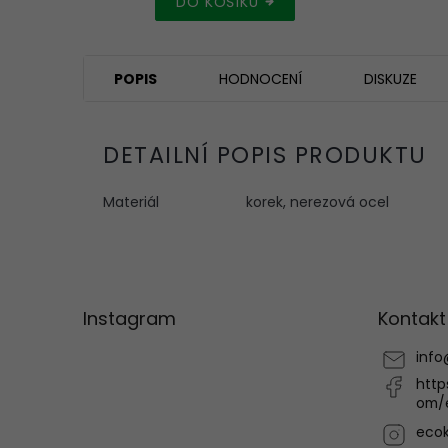
DO KOŠÍKU
POPIS
HODNOCENÍ
DISKUZE
DETAILNÍ POPIS PRODUKTU
Materiál
korek, nerezová ocel
Z
á
p
Instagram
Kontakt
a
t
info
í
http
om/
ecok