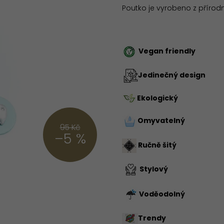
Poutko je vyrobeno z přírod
Vegan friendly
Jedinečný design
Ekologický
Omyvatelný
95 Kč
–5 %
Ručně šitý
Stylový
Voděodolný
Trendy