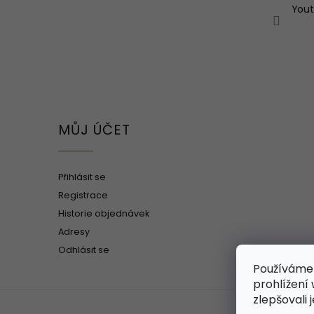
You
MŮJ ÚČET
Přihlásit se
Registrace
Historie objednávek
Adresy
Odhlásit se
Používáme
prohlížení
zlepšovali 