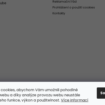
Reklamační řád
tube
Prohlášení o použití cookies
Kontakty
 cookies, abychom Vám umožnili pohodlné
S
 webu a díky analýze provozu webu neustále
jeho funkce, výkon a použitelnost.
Více informací