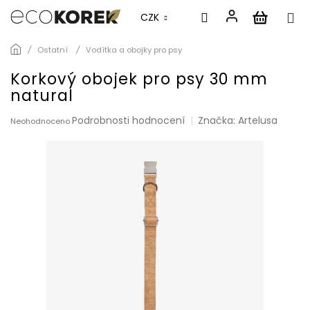
CZK
Přejít
Ostatní
Vodítka a obojky pro psy
na
obsah
Korkový obojek pro psy 30 mm
natural
Průměrné
Podrobnosti hodnocení
Značka:
Artelusa
Neohodnoceno
hodnocení
produktu
je
0,0
z
5
hvězdiček.