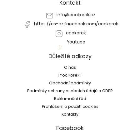
a
Kontakt
t
í
info
@
ecokorek.cz
https://cs-cz.facebook.com/ecokorek
ecokorek
Youtube
Důležité odkazy
O nás
Proč korek?
Obchodní podmínky
Podmínky ochrany osobních údajů a GDPR
Reklamační řád
Prohlášení o použití cookies
Kontakty
Facebook