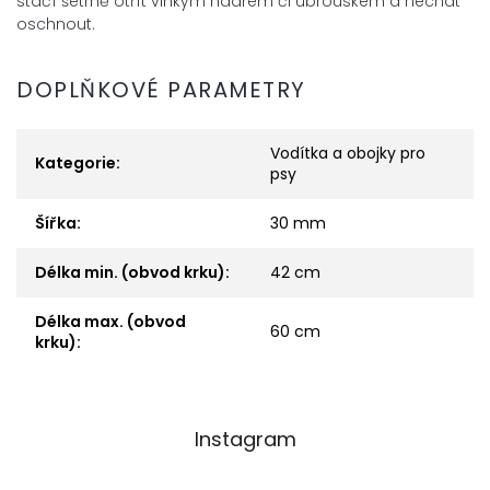
stačí šetrně otřít vlhkým hadrem či ubrouskem a nechat
oschnout.
DOPLŇKOVÉ PARAMETRY
Vodítka a obojky pro
Kategorie
:
psy
Šířka
:
30 mm
Délka min. (obvod krku)
:
42 cm
Délka max. (obvod
60 cm
krku)
:
Z
Instagram
á
p