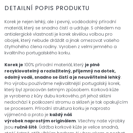
DETAILNÍ POPIS PRODUKTU
Korek je nejen lehký, ale i pevný, voděodolný přírodní
materiál, který se snadno čistí a udržuje. S ohledem na
antialergické vlastnosti je korek skvělou volbou pro
obojek, který nebude dráždit a jinak omezovat vašeho
čtyřnohého člena rodiny. Vyroben z velmi jemného a
kvalitního portugalského korku.
Korek je
100% přírodní materiál, který
je plně
recyklovatelný a
rozložitelný, příjemný na dotek,
odolný vodě, snadno se čistí a je neuvěřitelně lehký
.
Pro výrobu používáme nejkvalitnější portugalský korek,
který byl zpracován šetrným způsobem. Korková kůže
je vyrobena z kůry dubu korkového, při jehož sklizni
nedochází k poškození stromu a sklizeň je tak opakujícím
se procesem. Přírodní struktura korku je naprosto
výjimečná a proto je
každý náš
výrobek
naprostým
originálem
. Všechny naše výrobky
jsou
ručně šité
. Údržba korkové kůže je velice snadná,