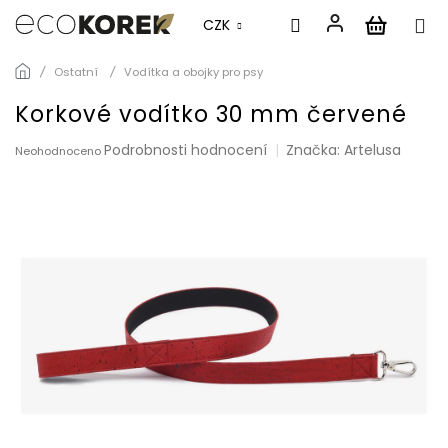
CZK
Přejít
Ostatní
Vodítka a obojky pro psy
na
obsah
Korkové vodítko 30 mm červené
Průměrné
Podrobnosti hodnocení
Značka:
Artelusa
Neohodnoceno
hodnocení
produktu
je
0,0
z
5
hvězdiček.