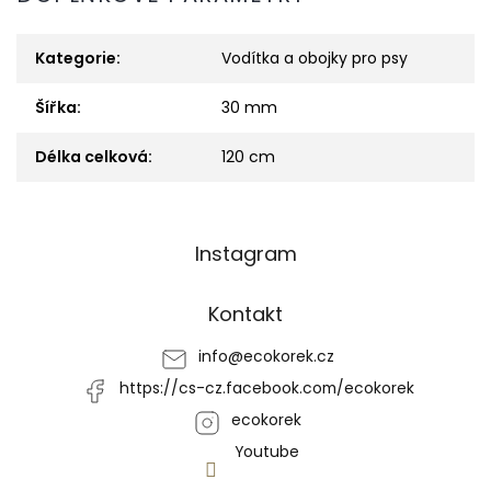
Kategorie
:
Vodítka a obojky pro psy
Šířka
:
30 mm
Délka celková
:
120 cm
Z
Instagram
á
p
a
Kontakt
t
í
info
@
ecokorek.cz
https://cs-cz.facebook.com/ecokorek
ecokorek
Youtube