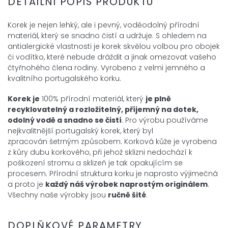
DETAILNÍ POPIS PRODUKTU
Korek je nejen lehký, ale i pevný, voděodolný přírodní
materiál, který se snadno čistí a udržuje. S ohledem na
antialergické vlastnosti je korek skvělou volbou pro obojek
či vodítko, které nebude dráždit a jinak omezovat vašeho
čtyřnohého člena rodiny. Vyrobeno z velmi jemného a
kvalitního portugalského korku.
Korek je
100% přírodní materiál, který
je plně
recyklovatelný a
rozložitelný, příjemný na dotek,
odolný vodě a snadno se čistí
. Pro výrobu používáme
nejkvalitnější portugalský korek, který byl
zpracován šetrným způsobem. Korková kůže je vyrobena
z kůry dubu korkového, při jehož sklizni nedochází k
poškození stromu a sklizeň je tak opakujícím se
procesem. Přírodní struktura korku je naprosto výjimečná
a proto je
každý náš výrobek
naprostým
originálem
.
Všechny naše výrobky jsou
ručně šité
.
DOPLŇKOVÉ PARAMETRY