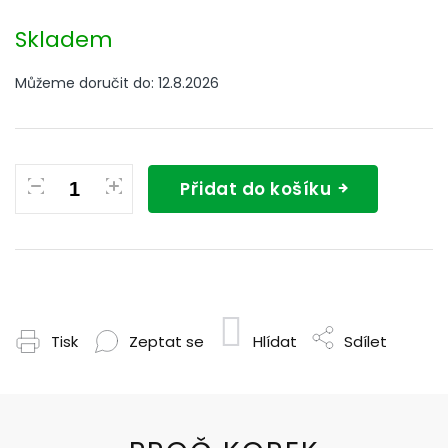
Měrná
cena:
Skladem
Můžeme doručit do:
12.8.2026
Přidat do košíku
Tisk
Zeptat se
Hlídat
Sdílet