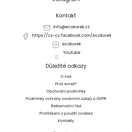
á
p
a
Kontakt
t
í
info
@
ecokorek.cz
https://cs-cz.facebook.com/ecokorek
ecokorek
Youtube
Důležité odkazy
O nás
Proč korek?
Obchodní podmínky
Podmínky ochrany osobních údajů a GDPR
Reklamační řád
Prohlášení o použití cookies
Kontakty