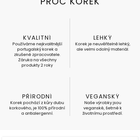
KVALITNÍ
LEHKÝ
Používáme nejkvalitnější
Korek je neuvěřitelně lehký,
portugalský korek a
ale velmi odolný materiál.
zkušené zpracovatele.
Záruka na všechny
produkty 2 roky
PŘÍRODNÍ
VEGANSKÝ
Korek pochází z kůry dubu
Naše výrobky jsou
korkového, je 100% přírodní
veganské, šetrné k
a antialergenní.
životnímu prostředí.