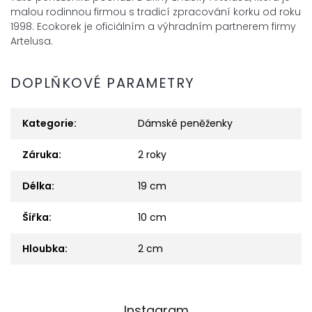
malou rodinnou
firmou s tradicí zpracování korku od roku
1998. Ecokorek je oficiálním a
výhradním partnerem firmy
Artelusa.
DOPLŇKOVÉ PARAMETRY
Kategorie
:
Dámské peněženky
Záruka
:
2 roky
Délka
:
19 cm
Šířka
:
10 cm
Hloubka
:
2 cm
Z
Instagram