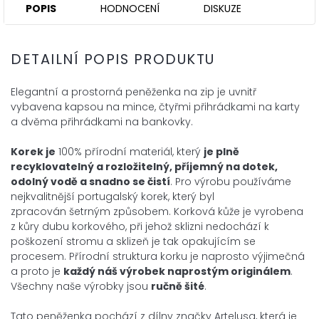
POPIS
HODNOCENÍ
DISKUZE
DETAILNÍ POPIS PRODUKTU
Elegantní a prostorná peněženka na zip je uvnitř
vybavena kapsou na
mince,
čtyřmi přihrádkami na karty
a dvěma přihrádkami na bankovky.
Korek je
100% přírodní materiál, který
je plně
recyklovatelný a
rozložitelný, příjemný na dotek,
odolný vodě a snadno se čistí
. Pro
výrobu používáme
nejkvalitnější portugalský korek, který byl
zpracován
šetrným způsobem. Korková kůže je
vyrobena
z kůry dubu korkového, při jehož sklizni nedochází k
poškození
stromu a sklizeň je tak opakujícím se
procesem. Přírodní
struktura korku je naprosto výjimečná
a proto je
každý náš výrobek
naprostým
originálem
.
Všechny naše výrobky jsou
ručně šité
.
Tato peněženka pochází z dílny značky Artelusa, která je