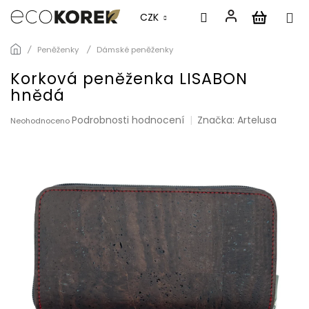
CZK
Přejít
Peněženky
Dámské peněženky
na
obsah
Korková peněženka LISABON
hnědá
Průměrné
Podrobnosti hodnocení
Značka:
Artelusa
Neohodnoceno
hodnocení
produktu
je
0,0
z
5
hvězdiček.