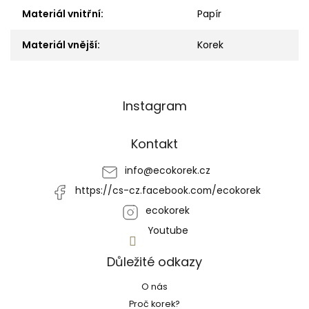
Materiál vnitřní
:
Papír
Materiál vnější
:
Korek
Z
Instagram
á
p
a
Kontakt
t
í
info
@
ecokorek.cz
https://cs-cz.facebook.com/ecokorek
ecokorek
Youtube
Důležité odkazy
O nás
Proč korek?