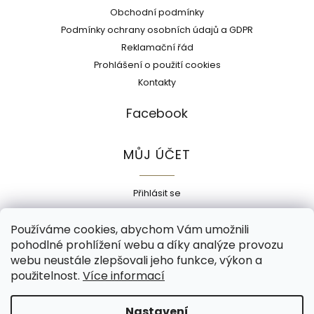
Obchodní podmínky
Podmínky ochrany osobních údajů a GDPR
Reklamační řád
Prohlášení o použití cookies
Kontakty
Facebook
MŮJ ÚČET
Přihlásit se
Registrace
Používáme cookies, abychom Vám umožnili
Historie objednávek
pohodlné prohlížení webu a díky analýze provozu
Adresy
webu neustále zlepšovali jeho funkce, výkon a
Odhlásit se
použitelnost.
Více informací
Copyright 2026
Ecokorek
. Všechna práva vyhrazena.
Nastavení