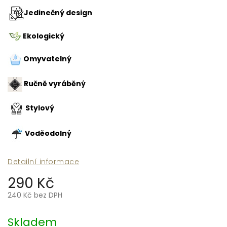
Jedinečný design
Ekologický
Omyvatelný
Ručně vyráběný
Stylový
Voděodolný
Detailní informace
290 Kč
240 Kč bez DPH
Měrná
cena:
Skladem