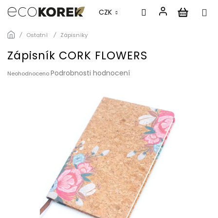
CZK
Přejít
Ostatní
Zápisníky
na
obsah
Zápisník CORK FLOWERS
Průměrné
Podrobnosti hodnocení
Neohodnoceno
hodnocení
produktu
je
0,0
z
5
hvězdiček.