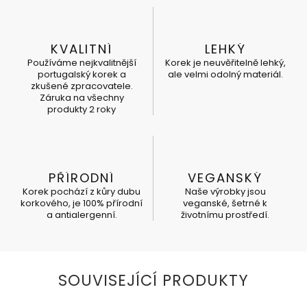
KVALITNÍ
LEHKÝ
Používáme nejkvalitnější
Korek je neuvěřitelně lehký,
portugalský korek a
ale velmi odolný materiál.
zkušené zpracovatele.
Záruka na všechny
produkty 2 roky
PŘÍRODNÍ
VEGANSKÝ
Korek pochází z kůry dubu
Naše výrobky jsou
korkového, je 100% přírodní
veganské, šetrné k
a antialergenní.
životnímu prostředí.
SOUVISEJÍCÍ PRODUKTY