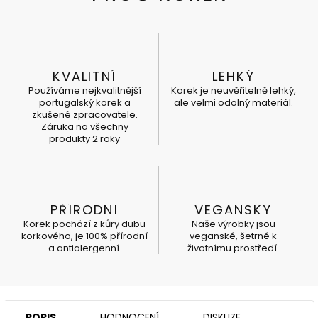
KVALITNÍ
LEHKÝ
Používáme nejkvalitnější
Korek je neuvěřitelně lehký,
portugalský korek a
ale velmi odolný materiál.
zkušené zpracovatele.
Záruka na všechny
produkty 2 roky
PŘÍRODNÍ
VEGANSKÝ
Korek pochází z kůry dubu
Naše výrobky jsou
korkového, je 100% přírodní
veganské, šetrné k
a antialergenní.
životnímu prostředí.
POPIS
HODNOCENÍ
DISKUZE