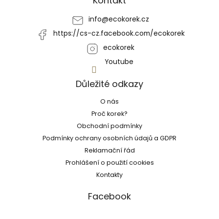
Kontakt
t
í
info
@
ecokorek.cz
https://cs-cz.facebook.com/ecokorek
ecokorek
Youtube
Důležité odkazy
O nás
Proč korek?
Obchodní podmínky
Podmínky ochrany osobních údajů a GDPR
Reklamační řád
Prohlášení o použití cookies
Kontakty
Facebook