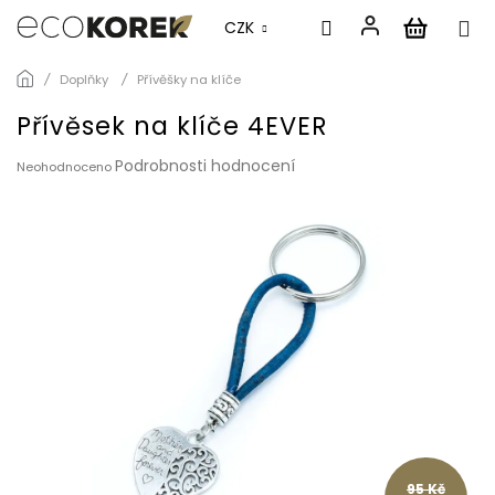
CZK
Přejít
Doplňky
Přívěšky na klíče
na
obsah
Přívěsek na klíče 4EVER
Průměrné
Podrobnosti hodnocení
Neohodnoceno
hodnocení
produktu
je
0,0
z
5
hvězdiček.
95 Kč