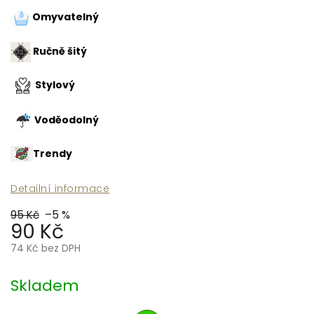
Omyvatelný
Ručně šitý
Stylový
Voděodolný
Trendy
Detailní informace
95 Kč
–5 %
90 Kč
74 Kč bez DPH
Měrná
cena:
Skladem