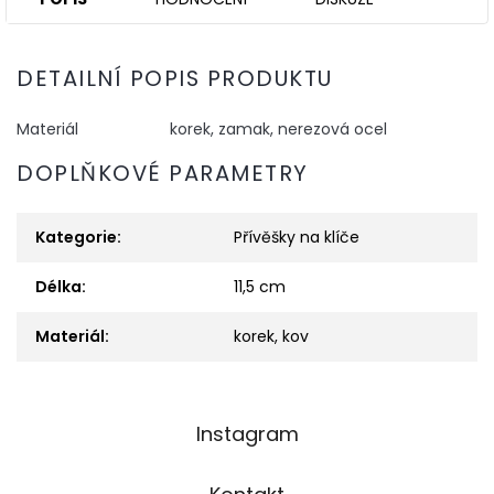
DETAILNÍ POPIS PRODUKTU
Materiál
korek, zamak, nerezová ocel
DOPLŇKOVÉ PARAMETRY
Kategorie
:
Přívěšky na klíče
Délka
:
11,5 cm
Materiál
:
korek, kov
Z
Instagram
á
p
a