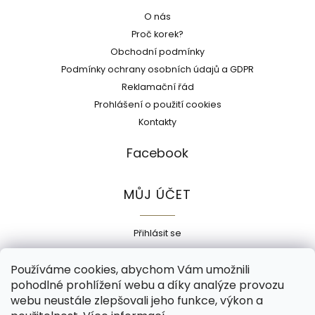
O nás
Proč korek?
Obchodní podmínky
Podmínky ochrany osobních údajů a GDPR
Reklamační řád
Prohlášení o použití cookies
Kontakty
Facebook
MŮJ ÚČET
Přihlásit se
Registrace
Používáme cookies, abychom Vám umožnili
Historie objednávek
pohodlné prohlížení webu a díky analýze provozu
Adresy
webu neustále zlepšovali jeho funkce, výkon a
Odhlásit se