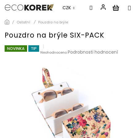
CZK
Přejít
Ostatní
Pouzdra na brýle
na
obsah
Pouzdro na brýle SIX-PACK
NOVINKA
TIP
Průměrné
Podrobnosti hodnocení
Neohodnoceno
hodnocení
produktu
je
0,0
z
5
hvězdiček.