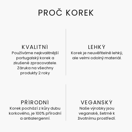
KVALITNÍ
LEHKÝ
Používáme nejkvalitnější
Korek je neuvěřitelně lehký,
portugalský korek a
ale velmi odolný materiál.
zkušené zpracovatele.
Záruka na všechny
produkty 2 roky
PŘÍRODNÍ
VEGANSKÝ
Korek pochází z kůry dubu
Naše výrobky jsou
korkového, je 100% přírodní
veganské, šetrné k
a antialergenní.
životnímu prostředí.