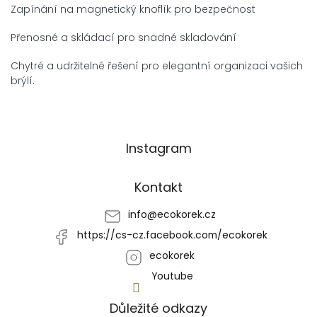
Zapínání na magnetický knoflík pro bezpečnost
Přenosné a skládací pro snadné skladování
Chytré a udržitelné řešení pro elegantní organizaci vašich
brýlí.
Z
Instagram
á
p
a
Kontakt
t
í
info
@
ecokorek.cz
https://cs-cz.facebook.com/ecokorek
ecokorek
Youtube
Důležité odkazy