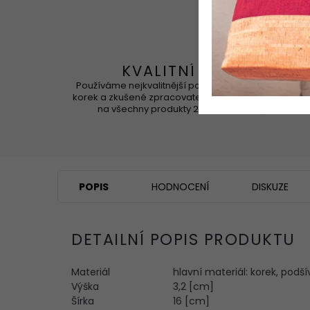
KVALITNÍ
Používáme nejkvalitnější portugalský
Korek 
korek a zkušené zpracovatele. Záruka
na všechny produkty 2 roky
POPIS
HODNOCENÍ
DISKUZE
DETAILNÍ POPIS PRODUKTU
Materiál
hlavní materiál: korek, podš
Výška
3,2 [cm]
Šírka
16 [cm]