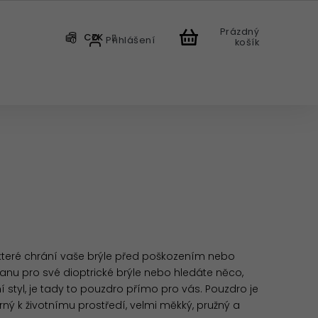
Prázdný
CZK
Přihlášení
košík
CHODU
 které chrání vaše brýle před poškozením nebo
anu pro své dioptrické brýle nebo hledáte něco,
í styl, je tady to pouzdro přímo pro vás. Pouzdro je
trný k životnímu prostředí, velmi měkký, pružný a