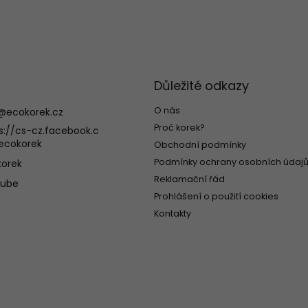
Důležité odkazy
O nás
@
ecokorek.cz
Proč korek?
s://cs-cz.facebook.c
ecokorek
Obchodní podmínky
Podmínky ochrany osobních údajů
orek
Reklamační řád
tube
Prohlášení o použití cookies
Kontakty