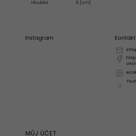
Hloubka
6 [cm]
Z
á
p
Instagram
Kontakt
a
t
info
í
http
om/
ecok
You
MŮJ ÚČET