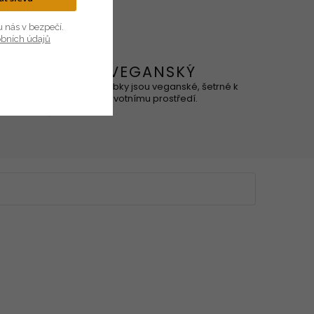
u nás v bezpečí.
obních údajů
VEGANSKÝ
ového, je
Naše výrobky jsou veganské, šetrné k
ní.
životnímu prostředí.