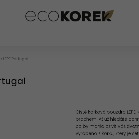
PLŇKY
PRO DĚTI
OSTATNÍ
HODNOCENÍ OB
e LEPE Portugal
rtugal
Čistě korkové pouzdro LEPE,
prachem. Ať už hledáte ochr
co by mohlo oživit Váš životn
vyrobeno z korku, který je še