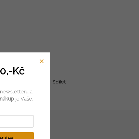
0,-Kč
Hlídat
Sdílet
 newsletteru a
 nákup
je Vaše.
kat slevu