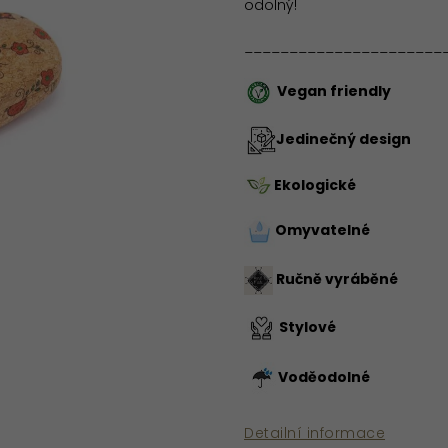
odolný!
______________________
Vegan friendly
Jedinečný design
Ekologické
Omyvatelné
Ručně vyráběné
Stylové
Voděodolné
Detailní informace