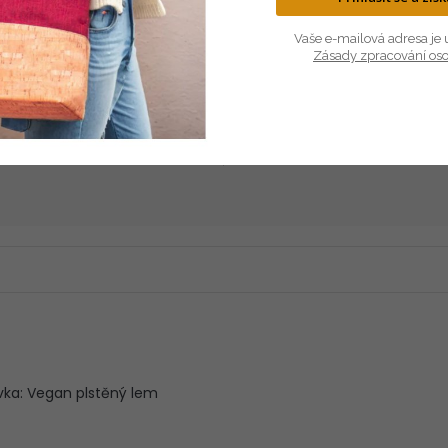
Vaše e-mailová adresa je 
Zásady zpracování os
LEHKÝ
PŘÍRODNÍ
je neuvěřitelně lehký, ale velmi
Korek pochází z kůry dubu kork
odolný materiál.
100% přírodní a antialergen
ívka: Vegan plstěný lem