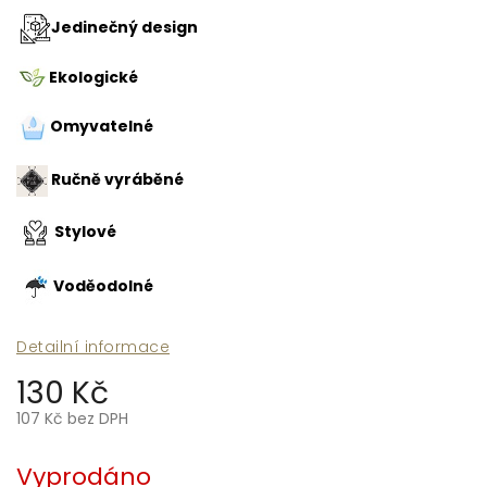
Jedinečný design
Ekologické
Omyvatelné
Ručně vyráběné
Stylové
Voděodolné
Detailní informace
130 Kč
107 Kč bez DPH
Měrná
cena:
Vyprodáno