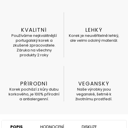
KVALITNÍ
LEHKÝ
Používáme nejkvalitnější
Korek je neuvěřitelně lehký,
portugalský korek a
ale velmi odolný materiál.
zkušené zpracovatele.
Záruka na všechny
produkty 2 roky
PŘÍRODNÍ
VEGANSKÝ
Korek pochází z kůry dubu
Naše výrobky jsou
korkového, je 100% přírodní
veganské, šetrné k
a antialergenní.
životnímu prostředí.
POPIS
HODNOCENÍ
DISKUZE