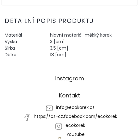
DETAILNÍ POPIS PRODUKTU
Materiál
hlavní materiál: měkký korek
Výška
3 [cm]
Šírka
3,5 [cm]
Délka
18 [cm]
Z
Instagram
á
p
a
Kontakt
t
í
info
@
ecokorek.cz
https://cs-cz.facebook.com/ecokorek
ecokorek
Youtube