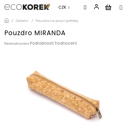
CZK
Přejít
Ostatní
Pouzdra na psací potřeby
na
obsah
Pouzdro MIRANDA
Průměrné
Podrobnosti hodnocení
Neohodnoceno
hodnocení
produktu
je
0,0
z
5
hvězdiček.