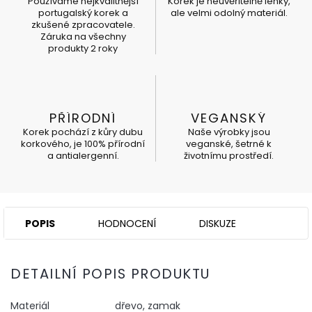
Používáme nejkvalitnější
Korek je neuvěřitelně lehký,
portugalský korek a
ale velmi odolný materiál.
zkušené zpracovatele.
Záruka na všechny
produkty 2 roky
PŘÍRODNÍ
VEGANSKÝ
Korek pochází z kůry dubu
Naše výrobky jsou
korkového, je 100% přírodní
veganské, šetrné k
a antialergenní.
životnímu prostředí.
POPIS
HODNOCENÍ
DISKUZE
DETAILNÍ POPIS PRODUKTU
Materiál
dřevo, zamak