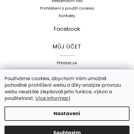
Reklamační řád
Prohlášení o použití cookies
Kontakty
Facebook
MŮJ ÚČET
Přihlásit se
Registrace
Používáme cookies, abychom Vám umožnili
Historie objednávek
pohodlné prohlížení webu a díky analýze provozu
Adresy
webu neustále zlepšovali jeho funkce, výkon a
Odhlásit se
použitelnost.
Více informací
Copyright 2026
Ecokorek
. Všechna práva vyhrazena.
Nastavení
Grafický návrh vytvořil a nakódoval
Shoptak.cz
Souhlasím
Vytvořil Shoptet