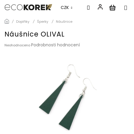
CZK
Přejít
Doplňky
Šperky
Náušnice
na
obsah
Náušnice OLIVAL
Průměrné
Podrobnosti hodnocení
Neohodnoceno
hodnocení
produktu
je
0,0
z
5
hvězdiček.