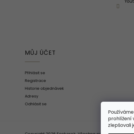
You
MŮJ ÚČET
Přihlásit se
Registrace
Historie objednávek
Adresy
Odhlásit se
Používáme
prohlížení
zlepšovali 
Copyright 2026
Ecokorek
. Všechna práva vyhrazena.