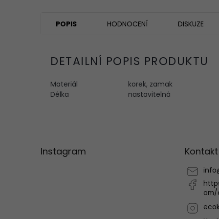
POPIS
HODNOCENÍ
DISKUZE
DETAILNÍ POPIS PRODUKTU
Materiál
korek, zamak
Délka
nastavitelná
Z
á
p
Instagram
Kontakt
a
t
info
í
http
om/
ecok