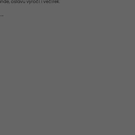
ande, oslavu výročí i večírek.
__