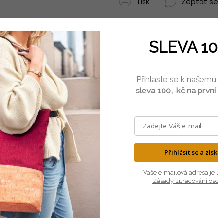
Tisk
Zeptat se
SLEVA 10
Přihlaste se k našemu
sleva 100,-kč na první
LEHKÝ
PŘÍRODNÍ
je neuvěřitelně lehký, ale velmi
Korek pochází z kůry dubu kork
Přihlásit se a zís
odolný materiál.
100% přírodní a antialergen
Vaše e-mailová adresa je 
Zásady zpracování os