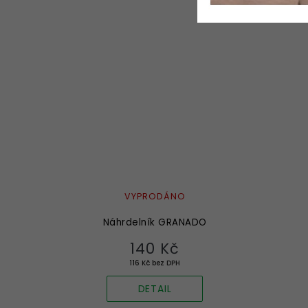
VYPRODÁNO
Náhrdelník GRANADO
140 Kč
116 Kč bez DPH
DETAIL