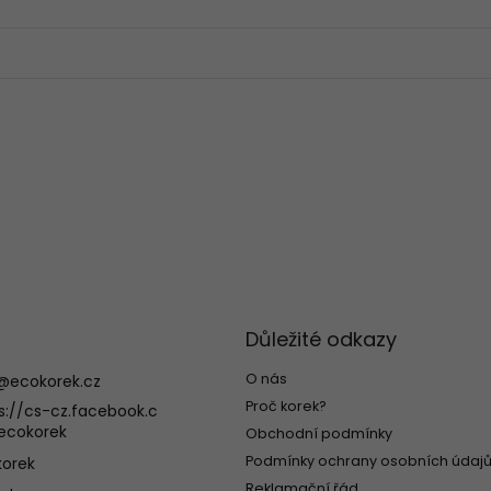
Důležité odkazy
O nás
@
ecokorek.cz
Proč korek?
s://cs-cz.facebook.c
ecokorek
Obchodní podmínky
Podmínky ochrany osobních údajů
orek
Reklamační řád