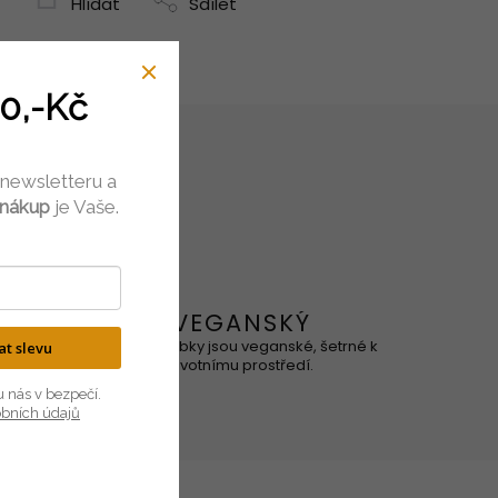
Hlídat
Sdílet
0,-Kč
 newsletteru a
 nákup
je Vaše.
VEGANSKÝ
ového, je
Naše výrobky jsou veganské, šetrné k
kat slevu
ní.
životnímu prostředí.
u nás v bezpečí.
obních údajů