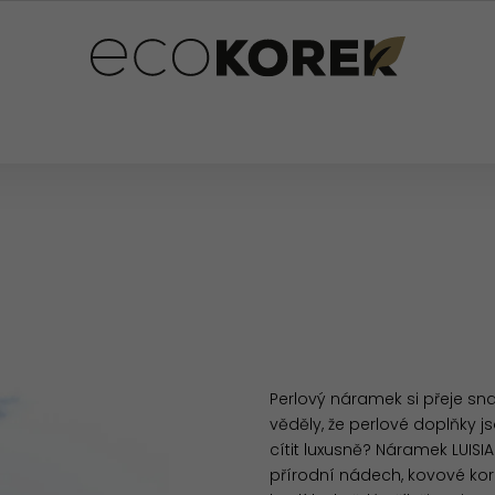
PLŇKY
PRO DĚTI
OSTATNÍ
HODNOCENÍ OB
Perlový náramek si přeje sn
věděly, že perlové doplňky j
cítit luxusně? Náramek LUI
přírodní nádech, kovové kor