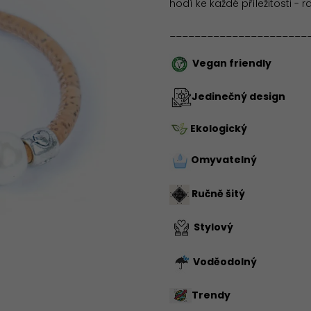
hodí ke každé příležitosti - r
______________________
Vegan friendly
Jedinečný design
Ekologický
Omyvatelný
Ručně šitý
Stylový
Voděodolný
Trendy