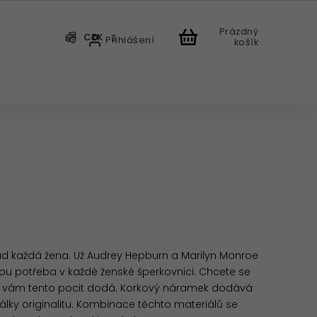
Prázdný
CZK
Přihlášení
košík
CHODU
ad každá žena. Už Audrey Hepburn a Marilyn Monroe
sou potřeba v každé ženské šperkovnici. Chcete se
SIA vám tento pocit dodá. Korkový náramek dodává
álky originalitu. Kombinace těchto materiálů se