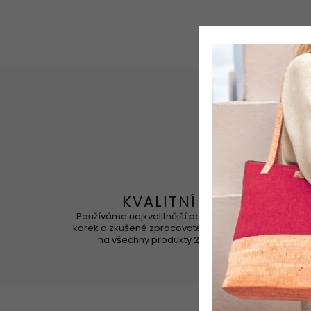
KVALITNÍ
Používáme nejkvalitnější portugalský
Korek 
korek a zkušené zpracovatele. Záruka
na všechny produkty 2 roky