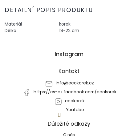
DETAILNÍ POPIS PRODUKTU
Materiál
korek
Délka
18-22 cm
Z
Instagram
á
p
a
Kontakt
t
í
info
@
ecokorek.cz
https://cs-cz.facebook.com/ecokorek
ecokorek
Youtube
Důležité odkazy
O nás