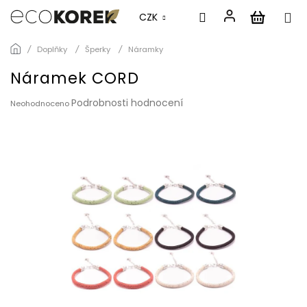
CZK
Přejít
Doplňky
Šperky
Náramky
na
obsah
Náramek CORD
Průměrné
Podrobnosti hodnocení
Neohodnoceno
hodnocení
produktu
je
0,0
z
5
hvězdiček.