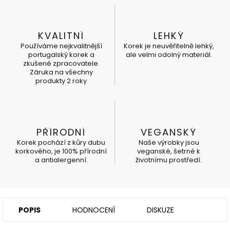
KVALITNÍ
LEHKÝ
Používáme nejkvalitnější
Korek je neuvěřitelně lehký,
portugalský korek a
ale velmi odolný materiál.
zkušené zpracovatele.
Záruka na všechny
produkty 2 roky
PŘÍRODNÍ
VEGANSKÝ
Korek pochází z kůry dubu
Naše výrobky jsou
korkového, je 100% přírodní
veganské, šetrné k
a antialergenní.
životnímu prostředí.
POPIS
HODNOCENÍ
DISKUZE