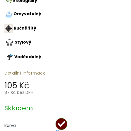
Ekologický
Omyvatelný
Ručně šitý
Stylový
Voděodolný
Detailní informace
105 Kč
87 Kč bez DPH
Měrná
cena:
Skladem
Barva