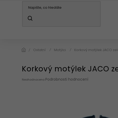
Přejít
na
obsah
HLEDAT
KABELKY / BATOHY
PENĚŽENKY
DO
Ostatní
Motýlci
Korkový motýlek JACO ze
Korkový motýlek JACO z
Průměrné
Podrobnosti hodnocení
Neohodnoceno
hodnocení
produktu
je
0,0
z
5
hvězdiček.