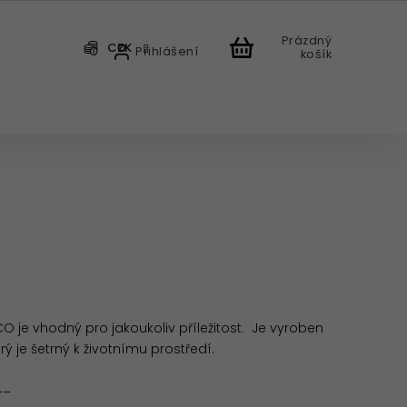
Prázdný
CZK
Přihlášení
košík
CHODU
O je vhodný pro jakoukoliv příležitost. Je vyroben
rý je šetrný k životnímu prostředí.
__