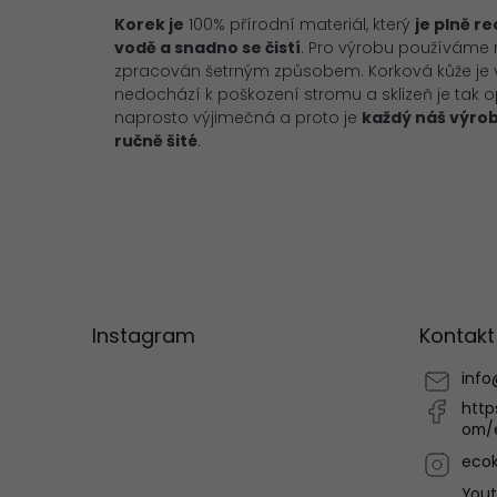
Korek je
100% přírodní materiál, který
je plně r
vodě a snadno se čistí
. Pro výrobu používáme ne
zpracován šetrným způsobem. Korková kůže je vy
nedochází k poškození stromu a sklizeň je tak o
naprosto výjimečná a proto je
každý náš výro
ručně šité
.
Z
á
p
Instagram
Kontakt
a
t
info
í
http
om/
ecok
You