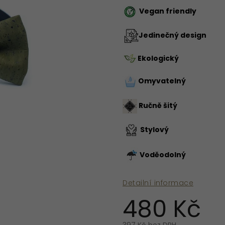
Vegan friendly
Jedinečný design
Ekologický
Omyvatelný
Ručně šitý
Stylový
Voděodolný
Detailní informace
480 Kč
397 Kč bez DPH