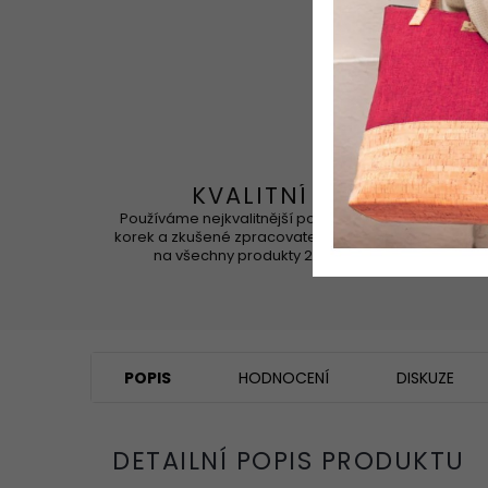
KVALITNÍ
Používáme nejkvalitnější portugalský
Korek 
korek a zkušené zpracovatele. Záruka
na všechny produkty 2 roky
POPIS
HODNOCENÍ
DISKUZE
DETAILNÍ POPIS PRODUKTU