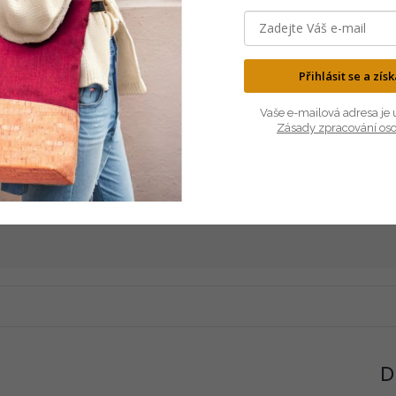
Přihlásit se a zís
Vaše e-mailová adresa je 
Zásady zpracování os
LEHKÝ
PŘÍRODNÍ
je neuvěřitelně lehký, ale velmi
Korek pochází z kůry dubu kork
odolný materiál.
100% přírodní a antialergen
D