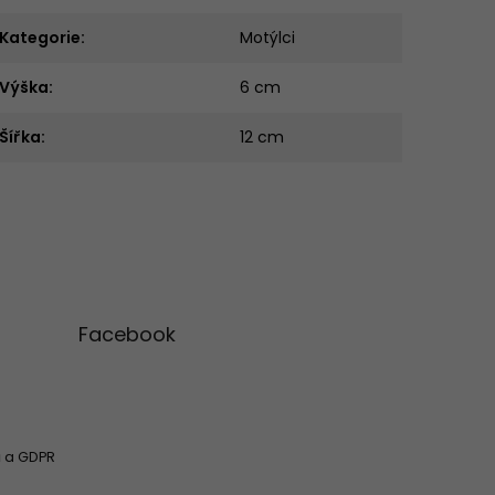
Kategorie
:
Motýlci
Výška
:
6 cm
Šířka
:
12 cm
Facebook
 a GDPR