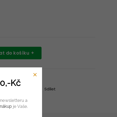
at do košíku
0,-Kč
Hlídat
Sdílet
 newsletteru a
 nákup
je Vaše.