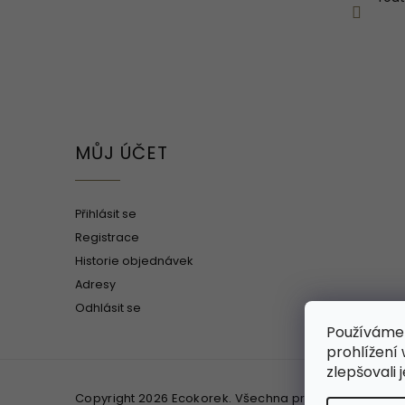
MŮJ ÚČET
Přihlásit se
Registrace
Historie objednávek
Adresy
Odhlásit se
Používáme
prohlížení
zlepšovali 
Copyright 2026
Ecokorek
. Všechna práva vyhrazena.