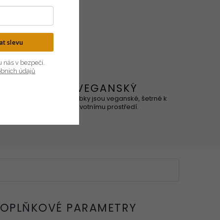
kat slevu
u nás v bezpečí.
obních údajů
VEGANSKÝ
ového, je
Naše výrobky jsou veganské, šetrné k
ní.
životnímu prostředí.
OPLŇKOVÉ PARAMETRY