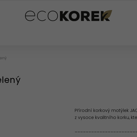
PLŇKY
PRO DĚTI
OSTATNÍ
HODNOCENÍ OB
lený
elený
Přírodní korkový motýlek JAC
z vysoce kvalitního korku, kte
______________________