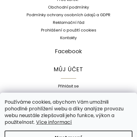
Obchodní podmínky
Podmínky ochrany osobních údajů a GDPR
Reklamační řád
Prohlášení o použití cookies
Kontakty
Facebook
MŮJ ÚČET
Přihlásit se
Registrace
Používáme cookies, abychom Vám umožnili
Historie objednávek
pohodlné prohlížení webu a díky analýze provozu
Adresy
webu neustále zlepšovali jeho funkce, výkon a
Odhlásit se
použitelnost.
Více informací
Copyright 2026
Ecokorek
. Všechna práva vyhrazena.