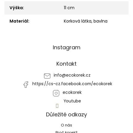
Výška
:
11 cm
Materiál
:
Korková látka, bavlna
Z
Instagram
á
p
a
Kontakt
t
í
info
@
ecokorek.cz
https://cs-cz.facebook.com/ecokorek
ecokorek
Youtube
Důležité odkazy
O nás
Proč korek?