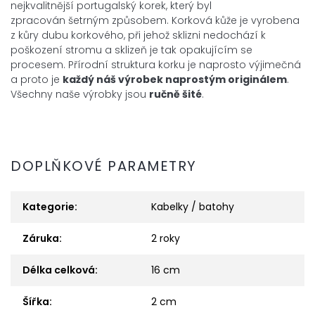
nejkvalitnější portugalský korek, který byl
zpracován
šetrným způsobem. Korková kůže je
vyrobena
z kůry dubu korkového, při jehož sklizni nedochází k
poškození
stromu a sklizeň je tak opakujícím se
procesem. Přírodní
struktura korku je naprosto výjimečná
a proto je
každý náš výrobek
naprostým
originálem
.
Všechny naše výrobky jsou
ručně šité
.
DOPLŇKOVÉ PARAMETRY
Kategorie
:
Kabelky / batohy
Záruka
:
2 roky
Délka celková
:
16 cm
Šířka
:
2 cm