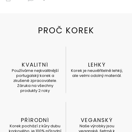
KVALITNÍ
LEHKÝ
Používáme nejkvalitnější
Korek je neuvěřitelně lehký,
portugalský korek a
ale velmi odolný materiál.
zkušené zpracovatele.
Záruka na všechny
produkty 2 roky
PŘÍRODNÍ
VEGANSKÝ
Korek pochází z kůry dubu
Naše výrobky jsou
korkového, je 100% přírodní
veganské, šetrné k