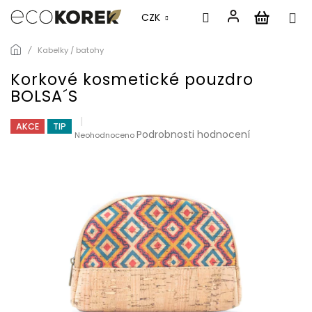
CZK
Přejít
Kabelky / batohy
na
obsah
Korkové kosmetické pouzdro
BOLSA´S
AKCE
TIP
Průměrné
Podrobnosti hodnocení
Neohodnoceno
hodnocení
produktu
je
0,0
z
5
hvězdiček.