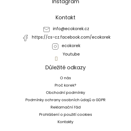
Instagram
á
p
a
Kontakt
t
í
info
@
ecokorek.cz
https://cs-cz.facebook.com/ecokorek
ecokorek
Youtube
Důležité odkazy
O nás
Proč korek?
Obchodní podmínky
Podmínky ochrany osobních údajů a GDPR
Reklamační řád
Prohlášení o použití cookies
Kontakty