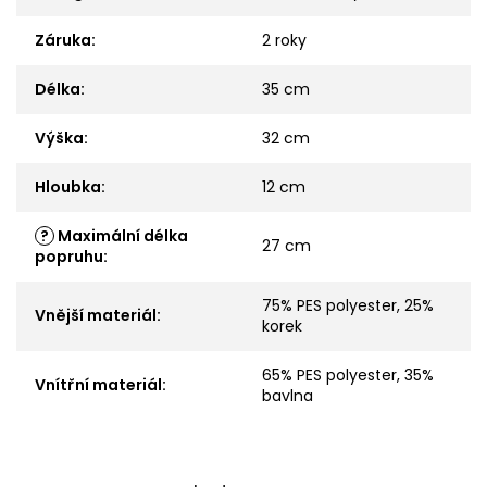
Záruka
:
2 roky
Délka
:
35 cm
Výška
:
32 cm
Hloubka
:
12 cm
?
Maximální délka
27 cm
popruhu
:
75% PES polyester, 25%
Vnější materiál
:
korek
65% PES polyester, 35%
Vnítřní materiál
:
bavlna
Z