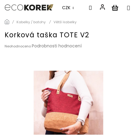
CZK
Přejít
Kabelky / batohy
Větší kabelky
na
obsah
Korková taška TOTE V2
Průměrné
Podrobnosti hodnocení
Neohodnoceno
hodnocení
produktu
je
0,0
z
5
hvězdiček.