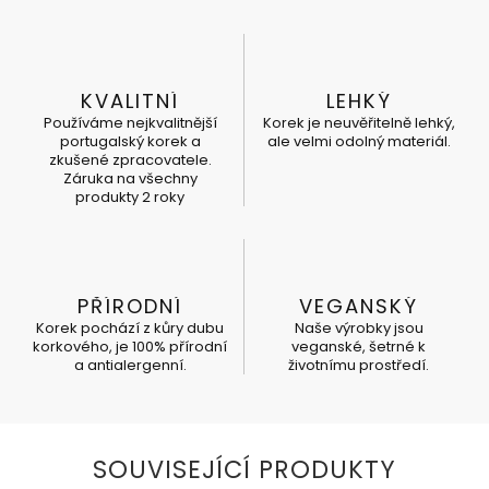
KVALITNÍ
LEHKÝ
Používáme nejkvalitnější
Korek je neuvěřitelně lehký,
portugalský korek a
ale velmi odolný materiál.
zkušené zpracovatele.
Záruka na všechny
produkty 2 roky
PŘÍRODNÍ
VEGANSKÝ
Korek pochází z kůry dubu
Naše výrobky jsou
korkového, je 100% přírodní
veganské, šetrné k
a antialergenní.
životnímu prostředí.
SOUVISEJÍCÍ PRODUKTY