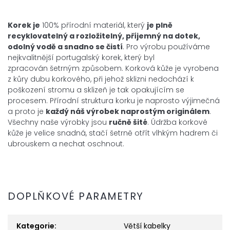
Korek je
100% přírodní materiál, který
je plně
recyklovatelný a
rozložitelný, příjemný na dotek,
odolný vodě a snadno se čistí
. Pro výrobu používáme
nejkvalitnější portugalský korek, který byl
zpracován šetrným způsobem. Korková kůže je vyrobena
z kůry dubu korkového, při jehož sklizni nedochází k
poškození stromu a sklizeň je tak opakujícím se
procesem. Přírodní struktura korku je naprosto výjimečná
a proto je
každý náš výrobek
naprostým
originálem
.
Všechny naše výrobky jsou
ručně šité
.
Údržba korkové
kůže je velice snadná, stačí šetrně otřít vlhkým hadrem či
ubrouskem a nechat oschnout.
DOPLŇKOVÉ PARAMETRY
Kategorie
:
Větší kabelky