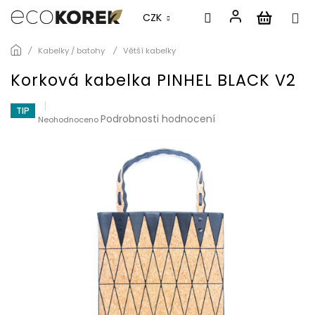
CZK
Přejít
Kabelky / batohy
Větší kabelky
na
obsah
Korková kabelka PINHEL BLACK V2
TIP
Průměrné
Podrobnosti hodnocení
Neohodnoceno
hodnocení
produktu
je
0,0
z
5
hvězdiček.