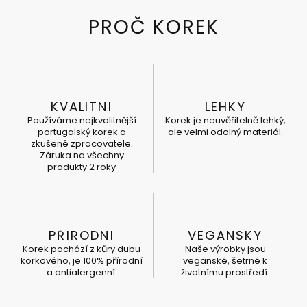
KVALITNÍ
LEHKÝ
Používáme nejkvalitnější
Korek je neuvěřitelně lehký,
portugalský korek a
ale velmi odolný materiál.
zkušené zpracovatele.
Záruka na všechny
produkty 2 roky
PŘÍRODNÍ
VEGANSKÝ
Korek pochází z kůry dubu
Naše výrobky jsou
korkového, je 100% přírodní
veganské, šetrné k
a antialergenní.
životnímu prostředí.