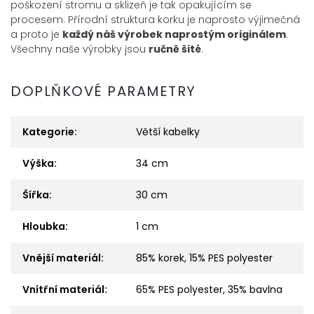
poškození stromu a sklizeň je tak opakujícím se
procesem. Přírodní struktura korku je naprosto výjimečná
a proto je
každý náš výrobek
naprostým
originálem
.
Všechny naše výrobky jsou
ručně šité
.
DOPLŇKOVÉ PARAMETRY
Kategorie
:
Větší kabelky
Výška
:
34 cm
Šířka
:
30 cm
Hloubka
:
1 cm
Vnější materiál
:
85% korek, 15% PES polyester
Vnítřní materiál
:
65% PES polyester, 35% bavlna