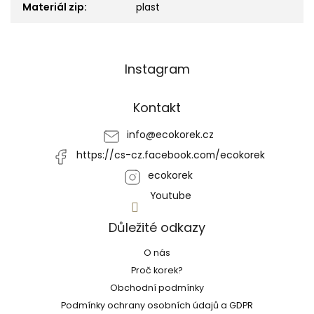
Materiál zip
:
plast
Z
Instagram
á
p
a
Kontakt
t
í
info
@
ecokorek.cz
https://cs-cz.facebook.com/ecokorek
ecokorek
Youtube
Důležité odkazy
O nás
Proč korek?
Obchodní podmínky
Podmínky ochrany osobních údajů a GDPR