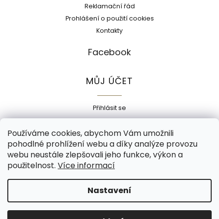
Reklamační řád
Prohlášení o použití cookies
Kontakty
Facebook
MŮJ ÚČET
Přihlásit se
Registrace
Používáme cookies, abychom Vám umožnili
Historie objednávek
pohodlné prohlížení webu a díky analýze provozu
Adresy
webu neustále zlepšovali jeho funkce, výkon a
Odhlásit se
použitelnost.
Více informací
Copyright 2026
Ecokorek
. Všechna práva vyhrazena.
Nastavení
Grafický návrh vytvořil a nakódoval
Shoptak.cz