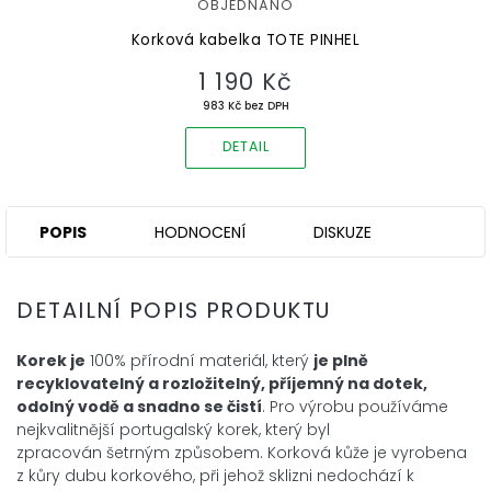
OBJEDNÁNO
Korková kabelka TOTE PINHEL
1 190 Kč
983 Kč bez DPH
DETAIL
POPIS
HODNOCENÍ
DISKUZE
DETAILNÍ POPIS PRODUKTU
Korek je
100% přírodní materiál, který
je plně
recyklovatelný a
rozložitelný, příjemný na dotek,
odolný vodě a snadno se čistí
. Pro výrobu používáme
nejkvalitnější portugalský korek, který byl
zpracován šetrným způsobem. Korková kůže je vyrobena
z kůry dubu korkového, při jehož sklizni nedochází k