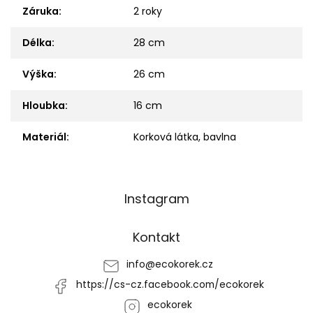
Záruka
:
2 roky
Délka
:
28 cm
Výška
:
26 cm
Hloubka
:
16 cm
Materiál
:
Korková látka, bavlna
Z
Instagram
á
p
a
Kontakt
t
í
info
@
ecokorek.cz
https://cs-cz.facebook.com/ecokorek
ecokorek