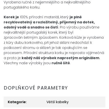
Vyrobena ručně z nejjemnějšího a nejkvalitnějšího
portugalského korku.
Korek je
100% přírodní materiál, který
je plně
recyklovatelný a
rozložitelný, příjemný na dotek,
odolný vodě a snadno se čistí
. Pro výrobu používáme
nejkvalitnější portugalský korek, který byl
zpracován šetrným způsobem. Korková kůže je vyrobena
z kůry dubu korkového, při jehož sklizni nedochází k
poškození stromu a sklizeň je tak opakujícím se
procesem. Přírodní struktura korku je naprosto výjimečná
a proto je
každý náš výrobek
naprostým
originálem
.
Všechny naše výrobky jsou
ručně šité
.
DOPLŇKOVÉ PARAMETRY
Kategorie
:
Větší kabelky