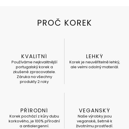
KVALITNÍ
LEHKÝ
Používáme nejkvalitnější
Korek je neuvěřitelně lehký,
portugalský korek a
ale velmi odolný materiál.
zkušené zpracovatele.
Záruka na všechny
produkty 2 roky
PŘÍRODNÍ
VEGANSKÝ
Korek pochází z kůry dubu
Naše výrobky jsou
korkového, je 100% přírodní
veganské, šetrné k
a antialergenní.
životnímu prostředí.