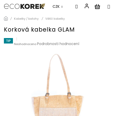
CZK
Přejít
Kabelky / batohy
Větší kabelky
na
obsah
Korková kabelka GLAM
TIP
Průměrné
Podrobnosti hodnocení
Neohodnoceno
hodnocení
produktu
je
0,0
z
5
hvězdiček.