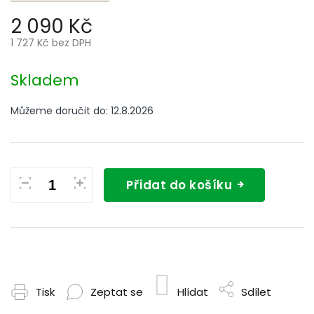
2 090 Kč
1 727 Kč bez DPH
Měrná
cena:
Skladem
Můžeme doručit do:
12.8.2026
Přidat do košíku
Tisk
Zeptat se
Hlídat
Sdílet