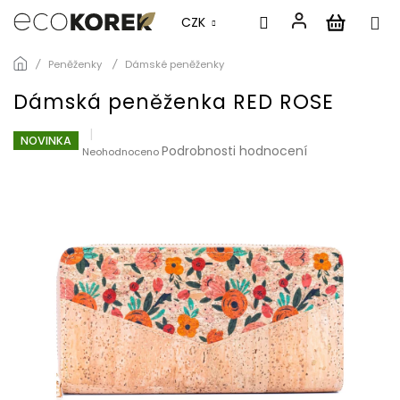
CZK
Přejít
Peněženky
Dámské peněženky
na
obsah
Dámská peněženka RED ROSE
NOVINKA
Průměrné
Podrobnosti hodnocení
Neohodnoceno
hodnocení
produktu
je
0,0
z
5
hvězdiček.