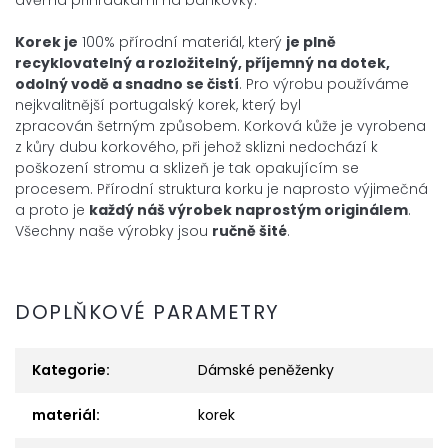
dvěma přihrádkami na bankovky.
Korek je
100% přírodní materiál, který
je plně
recyklovatelný a
rozložitelný, příjemný na dotek,
odolný vodě a snadno se čistí
. Pro
výrobu používáme
nejkvalitnější portugalský korek, který byl
zpracován
šetrným způsobem. Korková kůže je
vyrobena
z kůry dubu korkového, při jehož sklizni nedochází k
poškození
stromu a sklizeň je tak opakujícím se
procesem. Přírodní
struktura korku je naprosto výjimečná
a proto je
každý náš výrobek
naprostým
originálem
.
Všechny naše výrobky jsou
ručně šité
.
DOPLŇKOVÉ PARAMETRY
Kategorie
:
Dámské peněženky
materiál
:
korek