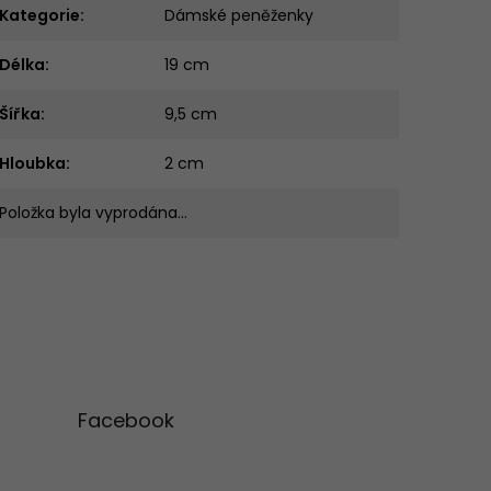
Kategorie
:
Dámské peněženky
Délka
:
19 cm
Šířka
:
9,5 cm
Hloubka
:
2 cm
Položka byla vyprodána…
Facebook