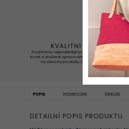
KVALITNÍ
Používáme nejkvalitnější portugalský
Korek 
korek a zkušené zpracovatele. Záruka
na všechny produkty 2 roky
POPIS
HODNOCENÍ
DISKUZE
DETAILNÍ POPIS PRODUKTU