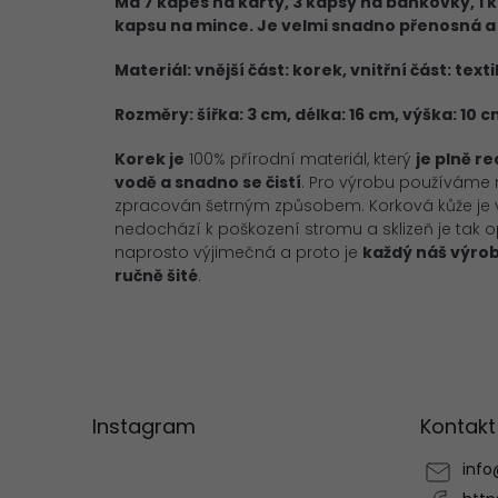
Má 7 kapes na karty, 3 kapsy na bankovky, 1 
kapsu na mince. Je velmi snadno přenosná a v
Materiál: vnější část: korek, vnitřní část: texti
Rozměry: šířka: 3 cm, délka: 16 cm, výška: 10 
Korek je
100% přírodní materiál, který
je plně r
vodě a snadno se čistí
. Pro
výrobu používáme nej
zpracován
šetrným způsobem. Korková kůže je
nedochází k poškození
stromu a sklizeň je tak
naprosto výjimečná a proto je
každý náš výro
ručně šité
.
Z
á
p
Instagram
Kontakt
a
t
info
í