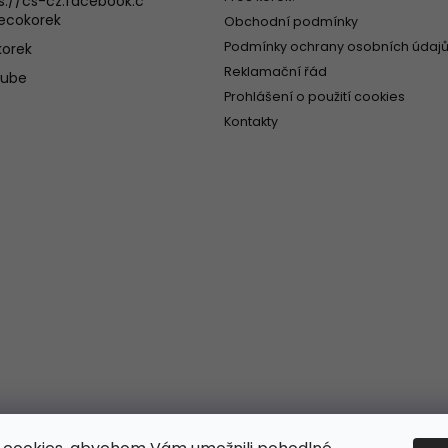
s://cs-cz.facebook.c
ecokorek
Obchodní podmínky
Podmínky ochrany osobních údajů
orek
Reklamační řád
tube
Prohlášení o použití cookies
Kontakty