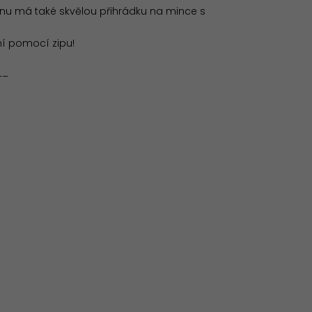
u má také skvělou přihrádku na mince s
ní pomocí zipu!
__