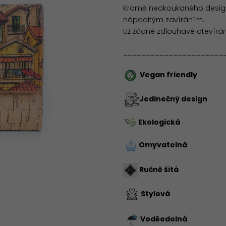
Kromě neokoukaného design
nápaditým zavíráním.
Už žádné zdlouhavé otevírá
______________________
Vegan friendly
Jedinečný design
Ekologická
Omyvatelná
Ručně šitá
Stylová
Voděodolná