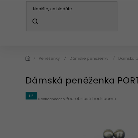
Přejít
na
obsah
HLEDAT
KABELKY / BATOHY
PENĚŽENKY
DO
Peněženky
Dámské peněženky
Dámská p
Dámská peněženka POR
TIP
Průměrné
Podrobnosti hodnocení
Neohodnoceno
hodnocení
produktu
je
0,0
z
5