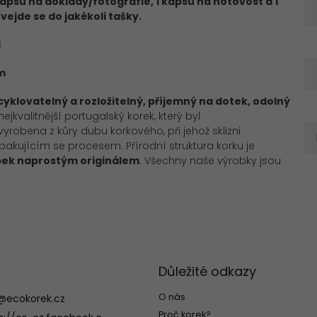
kapsu na doklady/fotografie, 1 kapsu na hotovost a 1
ejde se do jakékoli tašky.
l
cm
ecyklovatelný a
rozložitelný, příjemný na dotek, odolný
kvalitnější portugalský korek, který byl
vyrobena z kůry dubu korkového, při jehož sklizni
 opakujícím se procesem. Přírodní
struktura korku je
bek
naprostým
originálem
. Všechny naše výrobky jsou
Důležité odkazy
O nás
@
ecokorek.cz
Proč korek?