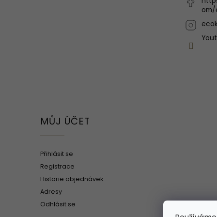
http
om/
ecok
You
MŮJ ÚČET
Přihlásit se
Registrace
Historie objednávek
Adresy
Odhlásit se