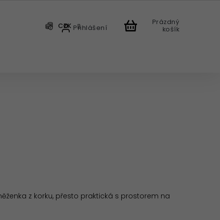
Prázdný
CZK
Přihlášení
košík
CHODU
něženka z korku, přesto praktická s prostorem na