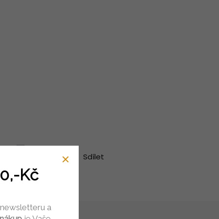
Hlídat
Sdílet
0,-Kč
 newsletteru a
 nákup
je Vaše.