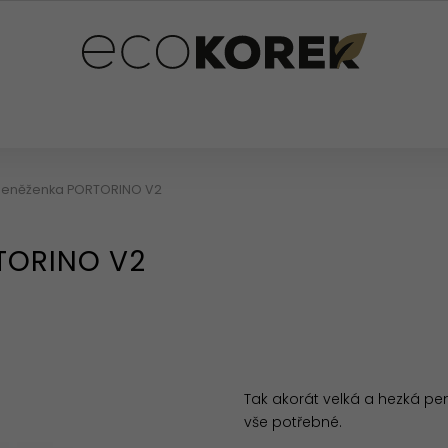
PLŇKY
PRO DĚTI
OSTATNÍ
HODNOCENÍ OB
eněženka PORTORINO V2
TORINO V2
Tak akorát velká a hezká pe
vše potřebné.